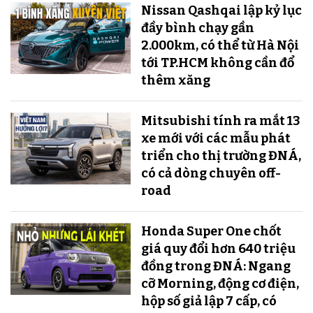
Nissan Qashqai lập kỷ lục
đầy bình chạy gần
2.000km, có thể từ Hà Nội
tới TP.HCM không cần đổ
thêm xăng
Mitsubishi tính ra mắt 13
xe mới với các mẫu phát
triển cho thị trường ĐNÁ,
có cả dòng chuyên off-
road
Honda Super One chốt
giá quy đổi hơn 640 triệu
đồng trong ĐNÁ: Ngang
cỡ Morning, động cơ điện,
hộp số giả lập 7 cấp, có