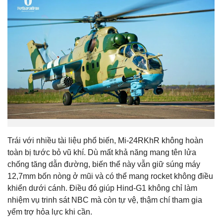
Trái với nhiều tài liệu phổ biến, Mi-24RKhR không hoàn
toàn bị tước bỏ vũ khí. Dù mất khả năng mang tên lửa
chống tăng dẫn đường, biến thể này vẫn giữ súng máy
12,7mm bốn nòng ở mũi và có thể mang rocket không điều
khiển dưới cánh. Điều đó giúp Hind-G1 không chỉ làm
nhiệm vụ trinh sát NBC mà còn tự vệ, thậm chí tham gia
yểm trợ hỏa lực khi cần.