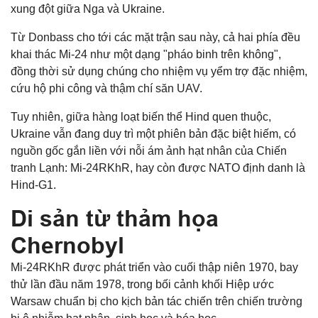
xung đột giữa Nga và Ukraine.
Từ Donbass cho tới các mặt trận sau này, cả hai phía đều
khai thác Mi-24 như một dạng "pháo binh trên không",
đồng thời sử dụng chúng cho nhiệm vụ yểm trợ đặc nhiệm,
cứu hộ phi công và thậm chí săn UAV.
Tuy nhiên, giữa hàng loạt biến thể Hind quen thuộc,
Ukraine vẫn đang duy trì một phiên bản đặc biệt hiếm, có
nguồn gốc gắn liền với nỗi ám ảnh hạt nhân của Chiến
tranh Lạnh: Mi-24RKhR, hay còn được NATO định danh là
Hind-G1.
Di sản từ thảm họa
Chernobyl
Mi-24RKhR được phát triển vào cuối thập niên 1970, bay
thử lần đầu năm 1978, trong bối cảnh khối Hiệp ước
Warsaw chuẩn bị cho kịch bản tác chiến trên chiến trường