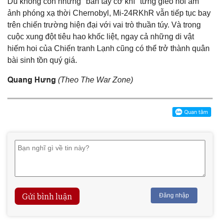
Dù không còn những "bàn tay cơ khí" từng gieo nỗi ám
ảnh phóng xạ thời Chernobyl, Mi-24RKhR vẫn tiếp tục bay
trên chiến trường hiện đại với vai trò thuần túy. Và trong
cuộc xung đột tiêu hao khốc liệt, ngay cả những di vật
hiếm hoi của Chiến tranh Lạnh cũng có thể trở thành quân
bài sinh tồn quý giá.
Quang Hưng
(Theo The War Zone)
Gửi bình luận
Đăng nhập