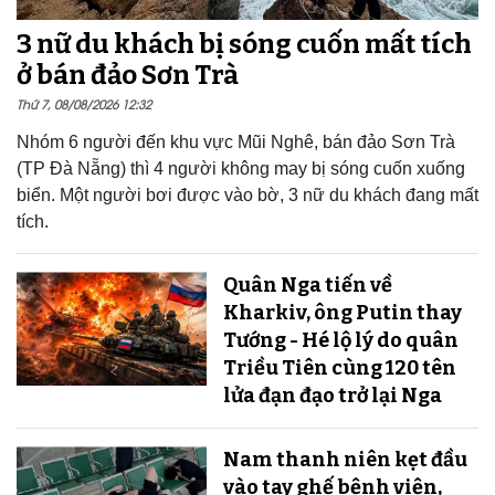
3 nữ du khách bị sóng cuốn mất tích
ở bán đảo Sơn Trà
Thứ 7, 08/08/2026 12:32
Nhóm 6 người đến khu vực Mũi Nghê, bán đảo Sơn Trà
(TP Đà Nẵng) thì 4 người không may bị sóng cuốn xuống
biển. Một người bơi được vào bờ, 3 nữ du khách đang mất
tích.
Quân Nga tiến về
Kharkiv, ông Putin thay
Tướng - Hé lộ lý do quân
Triều Tiên cùng 120 tên
lửa đạn đạo trở lại Nga
Nam thanh niên kẹt đầu
vào tay ghế bệnh viện,