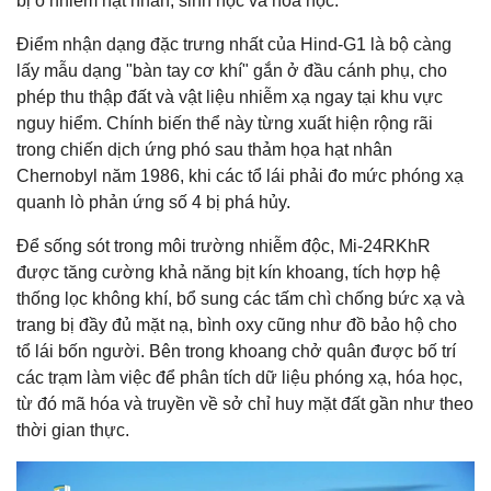
bị ô nhiễm hạt nhân, sinh học và hóa học.
Điểm nhận dạng đặc trưng nhất của Hind-G1 là bộ càng
lấy mẫu dạng "bàn tay cơ khí" gắn ở đầu cánh phụ, cho
phép thu thập đất và vật liệu nhiễm xạ ngay tại khu vực
nguy hiểm. Chính biến thể này từng xuất hiện rộng rãi
trong chiến dịch ứng phó sau thảm họa hạt nhân
Chernobyl năm 1986, khi các tổ lái phải đo mức phóng xạ
quanh lò phản ứng số 4 bị phá hủy.
Để sống sót trong môi trường nhiễm độc, Mi-24RKhR
được tăng cường khả năng bịt kín khoang, tích hợp hệ
thống lọc không khí, bổ sung các tấm chì chống bức xạ và
trang bị đầy đủ mặt nạ, bình oxy cũng như đồ bảo hộ cho
tổ lái bốn người. Bên trong khoang chở quân được bố trí
các trạm làm việc để phân tích dữ liệu phóng xạ, hóa học,
từ đó mã hóa và truyền về sở chỉ huy mặt đất gần như theo
thời gian thực.