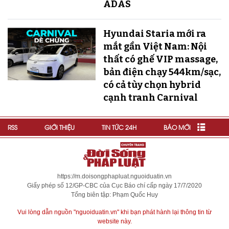
ADAS
Hyundai Staria mới ra
mắt gần Việt Nam: Nội
thất có ghế VIP massage,
bản điện chạy 544km/sạc,
có cả tùy chọn hybrid
cạnh tranh Carnival
RSS
GIỚI THIỆU
TIN TỨC 24H
BÁO MỚI
https://m.doisongphapluat.nguoiduatin.vn
Giấy phép số 12/GP-CBC của Cục Báo chí cấp ngày 17/7/2020
Tổng biên tập: Phạm Quốc Huy
Vui lòng dẫn nguồn "nguoiduatin.vn" khi bạn phát hành lại thông tin từ
website này.