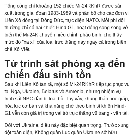
Tổng cộng chỉ khoảng 152 chiếc Mi-24RKhR được sản
xuất trong giai đoạn 1983-1989 và phân bổ cho các đơn vị
Liên Xô đóng tại Đông Đức, trực diện NATO. Mỗi phi đội
thường chỉ có hai chiếc Hind-G1, hoạt động song song với
biến thể Mi-24K chuyên hiệu chỉnh pháo binh, cho thấy
mức độ "xa xỉ" của loại trực thăng này ngay cả trong biên
chế Xô Viết.
Từ trinh sát phóng xạ đến
chiến đấu sinh tồn
Sau khi Liên Xô tan rã, một số Mi-24RKhR tiếp tục phục vụ
tại Nga, Ukraine, Belarus và Armenia, nhưng nhiệm vụ
trinh sát NBC dần bị loại bỏ. Tuy vậy, khung thân bọc giáp,
hỏa lực cơ bản và khả năng chở theo binh sĩ khiến Hind-
G1 vẫn còn giá trị trong vai trò trực thăng vũ trang - vận tải.
Đối với Ukraine, điều này đặc biệt quan trọng. Trước xung
đột toàn diện, Không quân Lục quân Ukraine sở hữu