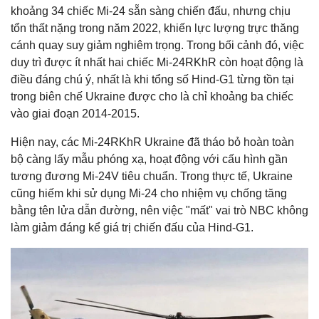
khoảng 34 chiếc Mi-24 sẵn sàng chiến đấu, nhưng chịu
tổn thất nặng trong năm 2022, khiến lực lượng trực thăng
cánh quay suy giảm nghiêm trọng. Trong bối cảnh đó, việc
duy trì được ít nhất hai chiếc Mi-24RKhR còn hoạt động là
điều đáng chú ý, nhất là khi tổng số Hind-G1 từng tồn tại
trong biên chế Ukraine được cho là chỉ khoảng ba chiếc
vào giai đoạn 2014-2015.
Hiện nay, các Mi-24RKhR Ukraine đã tháo bỏ hoàn toàn
bộ càng lấy mẫu phóng xạ, hoạt động với cấu hình gần
tương đương Mi-24V tiêu chuẩn. Trong thực tế, Ukraine
cũng hiếm khi sử dụng Mi-24 cho nhiệm vụ chống tăng
bằng tên lửa dẫn đường, nên việc "mất" vai trò NBC không
làm giảm đáng kể giá trị chiến đấu của Hind-G1.