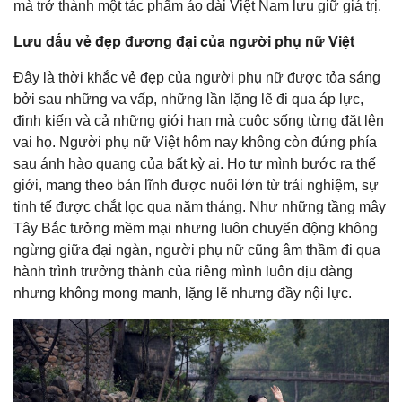
mà trở thành một tác phẩm áo dài Việt Nam lưu giữ giá trị.
Lưu dấu vẻ đẹp đương đại của người phụ nữ Việt
Đây là thời khắc vẻ đẹp của người phụ nữ được tỏa sáng
bởi sau những va vấp, những lần lặng lẽ đi qua áp lực,
định kiến và cả những giới hạn mà cuộc sống từng đặt lên
vai họ. Người phụ nữ Việt hôm nay không còn đứng phía
sau ánh hào quang của bất kỳ ai. Họ tự mình bước ra thế
giới, mang theo bản lĩnh được nuôi lớn từ trải nghiệm, sự
tinh tế được chắt lọc qua năm tháng. Như những tầng mây
Tây Bắc tưởng mềm mại nhưng luôn chuyển động không
ngừng giữa đại ngàn, người phụ nữ cũng âm thầm đi qua
hành trình trưởng thành của riêng mình luôn dịu dàng
nhưng không mong manh, lặng lẽ nhưng đầy nội lực.