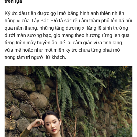
trên lụa
Ký ức đầu tiên được gợi mở bằng hình ảnh thiên nhiên
hùng vĩ của Tây Bắc. Đó là sắc rêu âm thầm phủ lên đá núi
qua năm tháng, những tầng dương xỉ lặng lẽ sinh trưởng
dưới màn sương bạc, gió mang theo hương rừng len qua
từng triền mây huyền ảo, để lại cảm giác vừa tĩnh lặng,
vừa mê hoặc như một miền ký ức chưa từng phai mờ
trong tâm trí người lữ khách.