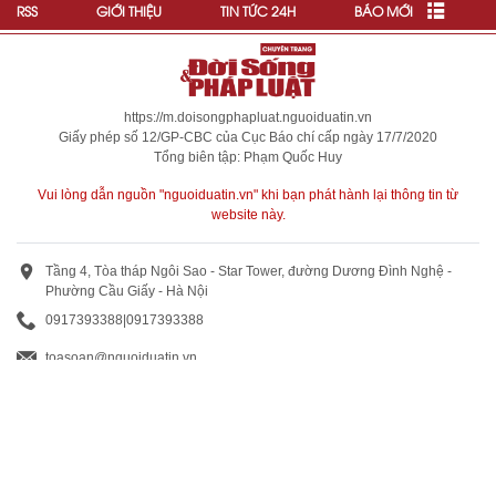
RSS
GIỚI THIỆU
TIN TỨC 24H
BÁO MỚI
https://m.doisongphapluat.nguoiduatin.vn
Giấy phép số 12/GP-CBC của Cục Báo chí cấp ngày 17/7/2020
Tổng biên tập: Phạm Quốc Huy
Vui lòng dẫn nguồn "nguoiduatin.vn" khi bạn phát hành lại thông tin từ
website này.
Tầng 4, Tòa tháp Ngôi Sao - Star Tower, đường Dương Đình Nghệ -
Phường Cầu Giấy - Hà Nội
0917393388
|
0917393388
toasoan@nguoiduatin.vn
BÁO GIÁ QUẢNG CÁO
Truyền thông và quảng cáo : 0824 799 799