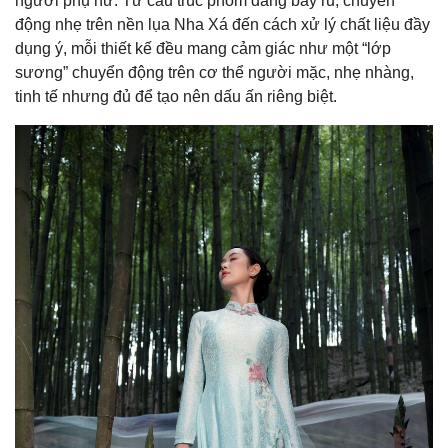
người phụ nữ. Từ cấu trúc phom dáng bay rủ, chuyển
động nhẹ trên nền lụa Nha Xá đến cách xử lý chất liệu đầy
dụng ý, mỗi thiết kế đều mang cảm giác như một “lớp
sương” chuyển động trên cơ thể người mặc, nhẹ nhàng,
tinh tế nhưng đủ để tạo nên dấu ấn riêng biệt.