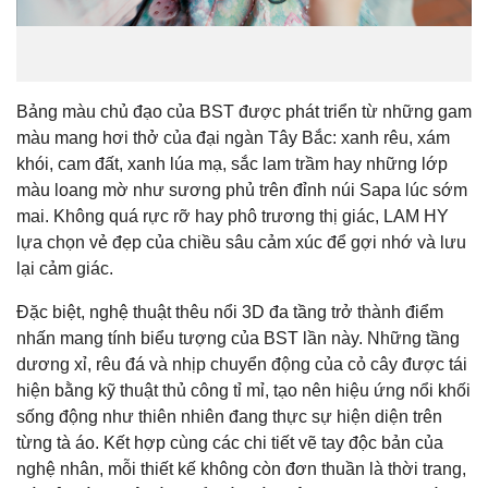
Bảng màu chủ đạo của BST được phát triển từ những gam
màu mang hơi thở của đại ngàn Tây Bắc: xanh rêu, xám
khói, cam đất, xanh lúa mạ, sắc lam trầm hay những lớp
màu loang mờ như sương phủ trên đỉnh núi Sapa lúc sớm
mai. Không quá rực rỡ hay phô trương thị giác, LAM HY
lựa chọn vẻ đẹp của chiều sâu cảm xúc để gợi nhớ và lưu
lại cảm giác.
Đặc biệt, nghệ thuật thêu nổi 3D đa tầng trở thành điểm
nhấn mang tính biểu tượng của BST lần này. Những tầng
dương xỉ, rêu đá và nhịp chuyển động của cỏ cây được tái
hiện bằng kỹ thuật thủ công tỉ mỉ, tạo nên hiệu ứng nổi khối
sống động như thiên nhiên đang thực sự hiện diện trên
từng tà áo. Kết hợp cùng các chi tiết vẽ tay độc bản của
nghệ nhân, mỗi thiết kế không còn đơn thuần là thời trang,