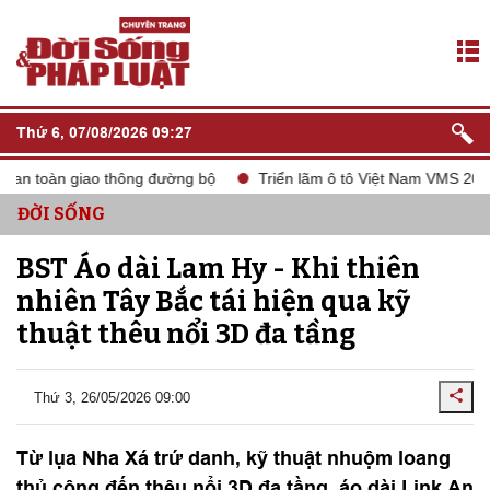
Thứ 6, 07/08/2026 09:27
àn giao thông đường bộ
Triển lãm ô tô Việt Nam VMS 2024
ĐỜI SỐNG
BST Áo dài Lam Hy - Khi thiên
nhiên Tây Bắc tái hiện qua kỹ
thuật thêu nổi 3D đa tầng
Thứ 3, 26/05/2026 09:00
Từ lụa Nha Xá trứ danh, kỹ thuật nhuộm loang
thủ công đến thêu nổi 3D đa tầng, áo dài Link An