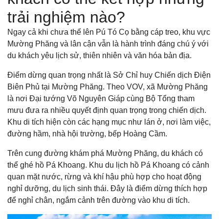
trải nghiệm nào?
Ngay cả khi chưa thể lên Pú Tó Cọ bằng cáp treo, khu vực
Mường Phăng và lân cận vẫn là hành trình đáng chú ý với
du khách yêu lịch sử, thiên nhiên và văn hóa bản địa.
Điểm dừng quan trọng nhất là Sở Chỉ huy Chiến dịch Điện
Biên Phủ tại Mường Phăng. Theo VOV, xã Mường Phăng
là nơi Đại tướng Võ Nguyên Giáp cùng Bộ Tổng tham
mưu đưa ra nhiều quyết định quan trọng trong chiến dịch.
Khu di tích hiện còn các hạng mục như lán ở, nơi làm việc,
đường hầm, nhà hội trường, bếp Hoàng Cầm.
Trên cung đường khám phá Mường Phăng, du khách có
thể ghé hồ Pá Khoang. Khu du lịch hồ Pá Khoang có cảnh
quan mặt nước, rừng và khí hậu phù hợp cho hoạt động
nghỉ dưỡng, du lịch sinh thái. Đây là điểm dừng thích hợp
để nghỉ chân, ngắm cảnh trên đường vào khu di tích.