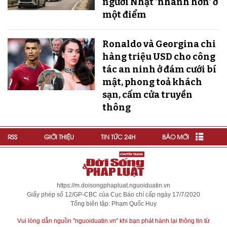
người Nhật 'nhanh hơn' ở
một điểm
Ronaldo và Georgina chi
hàng triệu USD cho công
tác an ninh ở đám cưới bí
mật, phong toả khách
sạn, cấm cửa truyền
thông
RSS
GIỚI THIỆU
TIN TỨC 24H
BÁO MỚI
https://m.doisongphapluat.nguoiduatin.vn
Giấy phép số 12/GP-CBC của Cục Báo chí cấp ngày 17/7/2020
Tổng biên tập: Phạm Quốc Huy
Vui lòng dẫn nguồn "nguoiduatin.vn" khi bạn phát hành lại thông tin từ