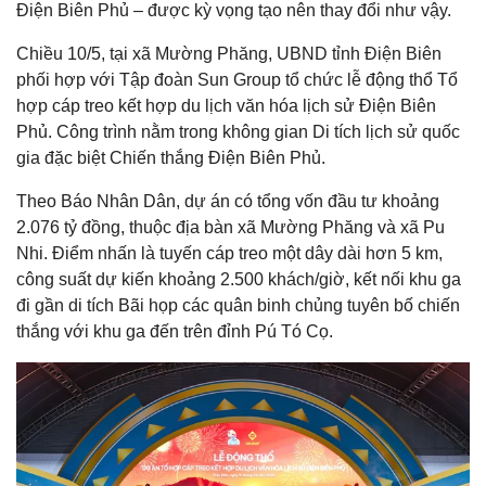
Điện Biên Phủ – được kỳ vọng tạo nên thay đổi như vậy.
Chiều 10/5, tại xã Mường Phăng, UBND tỉnh Điện Biên
phối hợp với Tập đoàn Sun Group tổ chức lễ động thổ Tổ
hợp cáp treo kết hợp du lịch văn hóa lịch sử Điện Biên
Phủ. Công trình nằm trong không gian Di tích lịch sử quốc
gia đặc biệt Chiến thắng Điện Biên Phủ.
Theo Báo Nhân Dân, dự án có tổng vốn đầu tư khoảng
2.076 tỷ đồng, thuộc địa bàn xã Mường Phăng và xã Pu
Nhi. Điểm nhấn là tuyến cáp treo một dây dài hơn 5 km,
công suất dự kiến khoảng 2.500 khách/giờ, kết nối khu ga
đi gần di tích Bãi họp các quân binh chủng tuyên bố chiến
thắng với khu ga đến trên đỉnh Pú Tó Cọ.