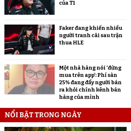
của T1
Faker đang khiến nhiều
người tranh cãi sau trận
thua HLE
Một nhà hàng nói ‘đừng
mua trên app’: Phí sàn
25% đang đẩy người bán
ra khỏi chính kênh bán
hàng của mình
NỔI BẬT TRONG NGÀY