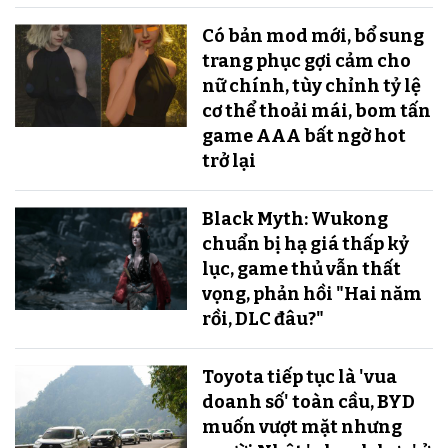
Có bản mod mới, bổ sung
trang phục gợi cảm cho
nữ chính, tùy chỉnh tỷ lệ
cơ thể thoải mái, bom tấn
game AAA bất ngờ hot
trở lại
Black Myth: Wukong
chuẩn bị hạ giá thấp kỷ
lục, game thủ vẫn thất
vọng, phản hồi "Hai năm
rồi, DLC đâu?"
Toyota tiếp tục là 'vua
doanh số' toàn cầu, BYD
muốn vượt mặt nhưng