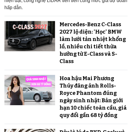
hiện đại, công nghệ LiDAR tiên tiến cùng mức giá dự đoán
hấp dẫn.
Mercedes-Benz C-Class
2027 lộ diện: 'Học' BMW
làm lưới tản nhiệt khổng
lồ, nhiều chi tiết thừa
hưởng từ E-Class và S-
Class
Hoa hậu Mai Phương
Thúy đăng ảnh Rolls-
Royce Phantom đúng
ngày sinh nhật: Bản giới
hạn 10 chiếc toàn cầu, giá
quy đổi gần 68 tỷ đồng