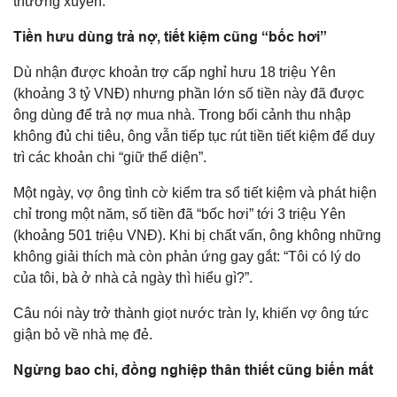
thường xuyên.
Tiền hưu dùng trả nợ, tiết kiệm cũng “bốc hơi”
Dù nhận được khoản trợ cấp nghỉ hưu 18 triệu Yên
(khoảng 3 tỷ VNĐ) nhưng phần lớn số tiền này đã được
ông dùng để trả nợ mua nhà. Trong bối cảnh thu nhập
không đủ chi tiêu, ông vẫn tiếp tục rút tiền tiết kiệm để duy
trì các khoản chi “giữ thể diện”.
Một ngày, vợ ông tình cờ kiểm tra sổ tiết kiệm và phát hiện
chỉ trong một năm, số tiền đã “bốc hơi” tới 3 triệu Yên
(khoảng 501 triệu VNĐ). Khi bị chất vấn, ông không những
không giải thích mà còn phản ứng gay gắt: “Tôi có lý do
của tôi, bà ở nhà cả ngày thì hiểu gì?”.
Câu nói này trở thành giọt nước tràn ly, khiến vợ ông tức
giận bỏ về nhà mẹ đẻ.
Ngừng bao chi, đồng nghiệp thân thiết cũng biến mất