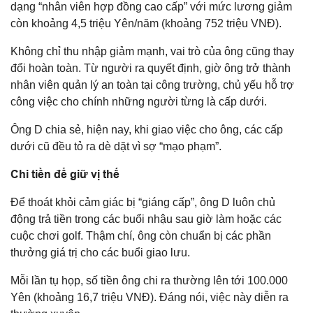
dạng “nhân viên hợp đồng cao cấp” với mức lương giảm
còn khoảng 4,5 triệu Yên/năm (khoảng 752 triệu VNĐ).
Không chỉ thu nhập giảm mạnh, vai trò của ông cũng thay
đổi hoàn toàn. Từ người ra quyết định, giờ ông trở thành
nhân viên quản lý an toàn tại công trường, chủ yếu hỗ trợ
công việc cho chính những người từng là cấp dưới.
Ông D chia sẻ, hiện nay, khi giao việc cho ông, các cấp
dưới cũ đều tỏ ra dè dặt vì sợ “mạo phạm”.
Chi tiền để giữ vị thế
Để thoát khỏi cảm giác bị “giáng cấp”, ông D luôn chủ
động trả tiền trong các buổi nhậu sau giờ làm hoặc các
cuộc chơi golf. Thậm chí, ông còn chuẩn bị các phần
thưởng giá trị cho các buổi giao lưu.
Mỗi lần tụ họp, số tiền ông chi ra thường lên tới 100.000
Yên (khoảng 16,7 triệu VNĐ). Đáng nói, việc này diễn ra