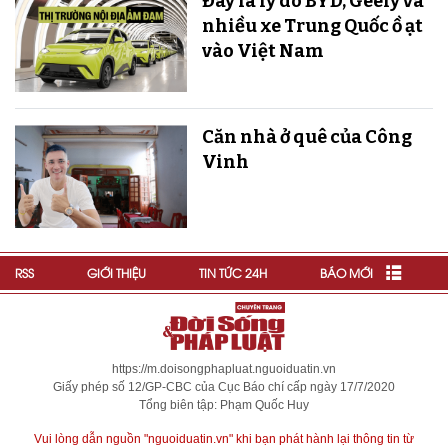
Đây là lý do BYD, Geely và
nhiều xe Trung Quốc ồ ạt
vào Việt Nam
Căn nhà ở quê của Công
Vinh
RSS
GIỚI THIỆU
TIN TỨC 24H
BÁO MỚI
https://m.doisongphapluat.nguoiduatin.vn
Giấy phép số 12/GP-CBC của Cục Báo chí cấp ngày 17/7/2020
Tổng biên tập: Phạm Quốc Huy
Vui lòng dẫn nguồn "nguoiduatin.vn" khi bạn phát hành lại thông tin từ