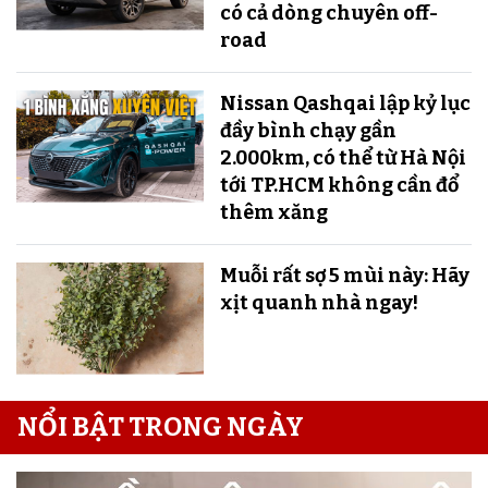
có cả dòng chuyên off-
road
Nissan Qashqai lập kỷ lục
đầy bình chạy gần
2.000km, có thể từ Hà Nội
tới TP.HCM không cần đổ
thêm xăng
Muỗi rất sợ 5 mùi này: Hãy
xịt quanh nhà ngay!
NỔI BẬT TRONG NGÀY