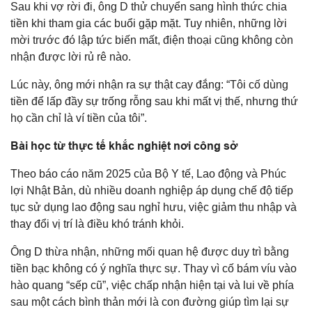
Sau khi vợ rời đi, ông D thử chuyển sang hình thức chia
tiền khi tham gia các buổi gặp mặt. Tuy nhiên, những lời
mời trước đó lập tức biến mất, điện thoại cũng không còn
nhận được lời rủ rê nào.
Lúc này, ông mới nhận ra sự thật cay đắng: “Tôi cố dùng
tiền để lấp đầy sự trống rỗng sau khi mất vị thế, nhưng thứ
họ cần chỉ là ví tiền của tôi”.
Bài học từ thực tế khắc nghiệt nơi công sở
Theo báo cáo năm 2025 của Bộ Y tế, Lao động và Phúc
lợi Nhật Bản, dù nhiều doanh nghiệp áp dụng chế độ tiếp
tục sử dụng lao động sau nghỉ hưu, việc giảm thu nhập và
thay đổi vị trí là điều khó tránh khỏi.
Ông D thừa nhận, những mối quan hệ được duy trì bằng
tiền bạc không có ý nghĩa thực sự. Thay vì cố bám víu vào
hào quang “sếp cũ”, việc chấp nhận hiện tại và lui về phía
sau một cách bình thản mới là con đường giúp tìm lại sự