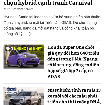
chọn hybrid cạnh tranh Carnival
Thứ 6, 07/08/2026 06:00
Hyundai Staria tại Indonesia vừa bổ sung phiên bản thuần
điện và hybrid, ra mắt tại Triển lãm GIIAS. Dù chưa công
bố giá bán, hãng đã mở đặt hàng và công khai toàn bộ
thông số kỹ thuật.
Honda Super One chốt
giá quy đổi hơn 640 triệu
đồng trong ĐNÁ: Ngang
cỡ Morning, động cơ điện,
hộp số giả lập 7 cấp, có
ADAS
Mitsubishi tính ra mắt 13
xe mới với các mẫu phát
triển cho thị trường ĐNÁ,