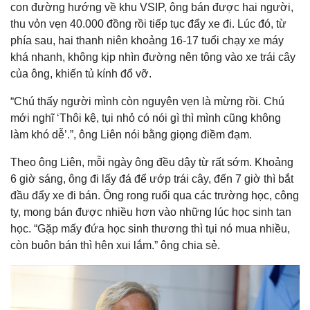
con đường hướng về khu VSIP, ông bán được hai người,
thu vỏn vẹn 40.000 đồng rồi tiếp tục đẩy xe đi. Lúc đó, từ
phía sau, hai thanh niên khoảng 16-17 tuổi chạy xe máy
khá nhanh, không kịp nhìn đường nên tông vào xe trái cây
của ông, khiến tủ kính đổ vỡ.
“Chú thấy người mình còn nguyên vẹn là mừng rồi. Chú
mới nghĩ ‘Thôi kệ, tụi nhỏ có nói gì thì mình cũng không
làm khó dễ’.”, ông Liên nói bằng giọng điềm đạm.
Theo ông Liên, mỗi ngày ông đều dậy từ rất sớm. Khoảng
6 giờ sáng, ông đi lấy đá để ướp trái cây, đến 7 giờ thì bắt
đầu đẩy xe đi bán. Ông rong ruổi qua các trường học, công
ty, mong bán được nhiều hơn vào những lúc học sinh tan
học. “Gặp mấy đứa học sinh thương thì tụi nó mua nhiều,
còn buôn bán thì hên xui lắm.” ông chia sẻ.