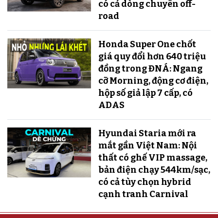
có cả dòng chuyên off-
road
Honda Super One chốt
giá quy đổi hơn 640 triệu
đồng trong ĐNÁ: Ngang
cỡ Morning, động cơ điện,
hộp số giả lập 7 cấp, có
ADAS
Hyundai Staria mới ra
mắt gần Việt Nam: Nội
thất có ghế VIP massage,
bản điện chạy 544km/sạc,
có cả tùy chọn hybrid
cạnh tranh Carnival