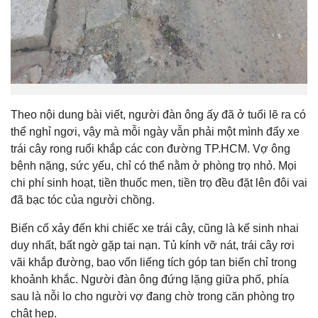
Theo nội dung bài viết, người đàn ông ấy đã ở tuổi lẽ ra có
thể nghỉ ngơi, vậy mà mỗi ngày vẫn phải một mình đẩy xe
trái cây rong ruổi khắp các con đường TP.HCM. Vợ ông
bệnh nặng, sức yếu, chỉ có thể nằm ở phòng trọ nhỏ. Mọi
chi phí sinh hoạt, tiền thuốc men, tiền trọ đều đặt lên đôi vai
đã bạc tóc của người chồng.
Biến cố xảy đến khi chiếc xe trái cây, cũng là kế sinh nhai
duy nhất, bất ngờ gặp tai nạn. Tủ kính vỡ nát, trái cây rơi
vãi khắp đường, bao vốn liếng tích góp tan biến chỉ trong
khoảnh khắc. Người đàn ông đứng lặng giữa phố, phía
sau là nỗi lo cho người vợ đang chờ trong căn phòng trọ
chật hẹp.