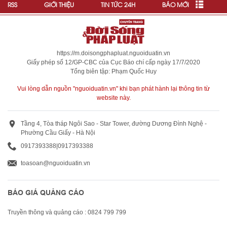
RSS
GIỚI THIỆU
TIN TỨC 24H
BÁO MỚI
https://m.doisongphapluat.nguoiduatin.vn
Giấy phép số 12/GP-CBC của Cục Báo chí cấp ngày 17/7/2020
Tổng biên tập: Phạm Quốc Huy
Vui lòng dẫn nguồn "nguoiduatin.vn" khi bạn phát hành lại thông tin từ
website này.
Tầng 4, Tòa tháp Ngôi Sao - Star Tower, đường Dương Đình Nghệ -
Phường Cầu Giấy - Hà Nội
0917393388
|
0917393388
toasoan@nguoiduatin.vn
BÁO GIÁ QUẢNG CÁO
Truyền thông và quảng cáo : 0824 799 799