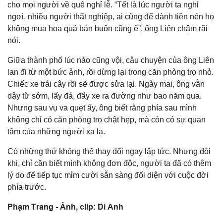
cho mọi người về quê nghỉ lễ. “Tết là lúc người ta nghỉ
ngơi, nhiều người thất nghiệp, ai cũng để dành tiền nên họ
không mua hoa quả bán buôn cũng ế”, ông Liên chậm rãi
nói.
Giữa thành phố lúc nào cũng vội, câu chuyện của ông Liên
lan đi từ một bức ảnh, rồi dừng lại trong căn phòng trọ nhỏ.
Chiếc xe trái cây rồi sẽ được sửa lại. Ngày mai, ông vẫn
dậy từ sớm, lấy đá, đẩy xe ra đường như bao năm qua.
Nhưng sau vụ va quẹt ấy, ông biết rằng phía sau mình
không chỉ có căn phòng trọ chật hẹp, mà còn có sự quan
tâm của những người xa lạ.
Có những thứ không thể thay đổi ngay lập tức. Nhưng đôi
khi, chỉ cần biết mình không đơn độc, người ta đã có thêm
lý do để tiếp tục mỉm cười sẵn sàng đối diện với cuộc đời
phía trước.
Phạm Trang - Ảnh, clip: Di Anh