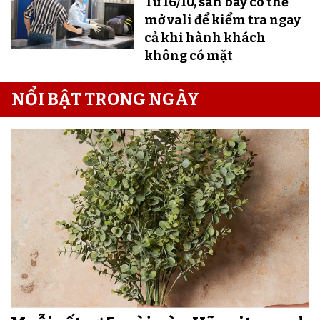
Từ 16/10, sân bay có thể
mở vali để kiểm tra ngay
cả khi hành khách
không có mặt
NỔI BẬT TRONG NGÀY