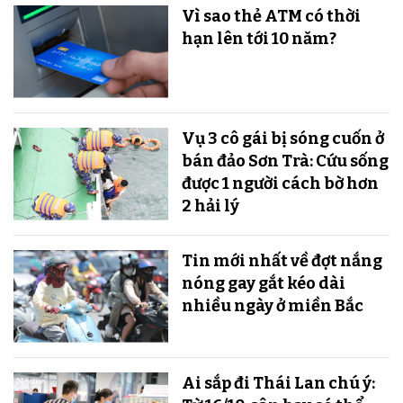
Vì sao thẻ ATM có thời
hạn lên tới 10 năm?
Vụ 3 cô gái bị sóng cuốn ở
bán đảo Sơn Trà: Cứu sống
được 1 người cách bờ hơn
2 hải lý
Tin mới nhất về đợt nắng
nóng gay gắt kéo dài
nhiều ngày ở miền Bắc
Ai sắp đi Thái Lan chú ý: