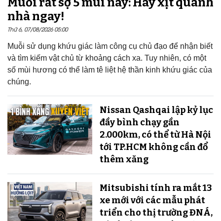
Muỗi rất sợ 5 mùi này: Hãy xịt quanh
nhà ngay!
Thứ 6, 07/08/2026 05:00
Muỗi sử dụng khứu giác làm công cụ chủ đạo để nhận biết
và tìm kiếm vật chủ từ khoảng cách xa. Tuy nhiên, có một
số mùi hương có thể làm tê liệt hệ thần kinh khứu giác của
chúng.
Nissan Qashqai lập kỷ lục
đầy bình chạy gần
2.000km, có thể từ Hà Nội
tới TP.HCM không cần đổ
thêm xăng
Mitsubishi tính ra mắt 13
xe mới với các mẫu phát
triển cho thị trường ĐNÁ,