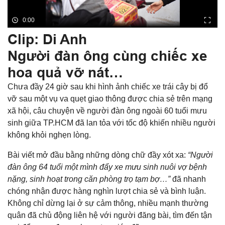
Clip: Di Anh
Người đàn ông cùng chiếc xe
hoa quả vỡ nát…
Chưa đầy 24 giờ sau khi hình ảnh chiếc xe trái cây bị đổ
vỡ sau một vụ va quẹt giao thông được chia sẻ trên mạng
xã hội, câu chuyện về người đàn ông ngoài 60 tuổi mưu
sinh giữa TP.HCM đã lan tỏa với tốc độ khiến nhiều người
không khỏi nghẹn lòng.
Bài viết mở đầu bằng những dòng chữ đầy xót xa:
“Người
đàn ông 64 tuổi một mình đẩy xe mưu sinh nuôi vợ bệnh
nặng, sinh hoạt trong căn phòng trọ tạm bợ…”
đã nhanh
chóng nhận được hàng nghìn lượt chia sẻ và bình luận.
Không chỉ dừng lại ở sự cảm thông, nhiều mạnh thường
quân đã chủ động liên hệ với người đăng bài, tìm đến tận