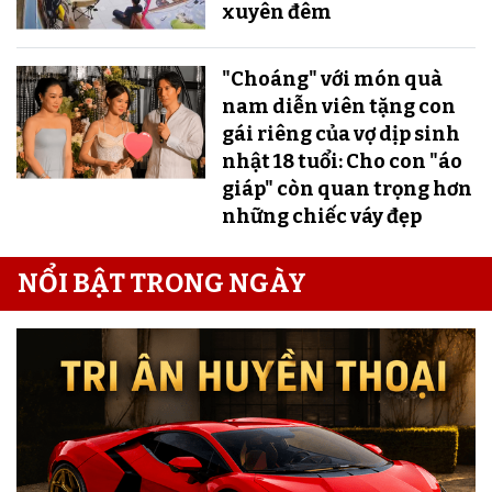
xuyên đêm
"Choáng" với món quà
nam diễn viên tặng con
gái riêng của vợ dịp sinh
nhật 18 tuổi: Cho con "áo
giáp" còn quan trọng hơn
những chiếc váy đẹp
NỔI BẬT TRONG NGÀY