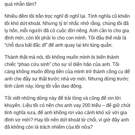
quá nhẫn tâm?
Nhiều đêm tôi trằn trọc nghĩ đi nghĩ lại. Tình nghĩa cũ khiến
tôi khó dứt khoát. Nhưng lý trí nhắc nhở rằng, chúng tôi đã
ly hôn, mỗi người đã có cuộc đời riêng. Anh cần lo cho gia
đình mới, còn tôi phải lo cho con mình. Tôi đâu thể mãi là
“chỗ dựa bất đắc dĩ” để anh quay lại khi túng quẫn.
Thành thật mà nói, tôi không muốn mình bị biến thành
chiếc “phao cứu sinh” cho sự sĩ diện hão của anh. Tôi
càng không muốn đồng tiền của mình trở thành công cụ để
anh che đậy sự thật trước nhà vợ mới. Nhưng đứng trước
tình cảnh này, lòng tôi vẫn dao động.
Tôi viết những dòng này để trải lòng và cũng để xin lời
khuyên. Liệu tôi có nên cho anh vay 200 triệu – để giữ chút
tình nghĩa xưa, để anh không rơi vào cảnh khó xử với gia
đình vợ mới? Hay tôi nên dứt khoát từ chối, vì giờ đây anh
đã không còn là trách nhiệm của tôi nữa?