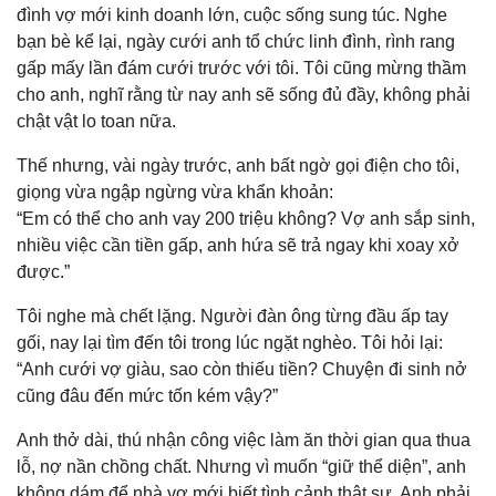
đình vợ mới kinh doanh lớn, cuộc sống sung túc. Nghe
bạn bè kể lại, ngày cưới anh tổ chức linh đình, rình rang
gấp mấy lần đám cưới trước với tôi. Tôi cũng mừng thầm
cho anh, nghĩ rằng từ nay anh sẽ sống đủ đầy, không phải
chật vật lo toan nữa.
Thế nhưng, vài ngày trước, anh bất ngờ gọi điện cho tôi,
giọng vừa ngập ngừng vừa khẩn khoản:
“Em có thể cho anh vay 200 triệu không? Vợ anh sắp sinh,
nhiều việc cần tiền gấp, anh hứa sẽ trả ngay khi xoay xở
được.”
Tôi nghe mà chết lặng. Người đàn ông từng đầu ấp tay
gối, nay lại tìm đến tôi trong lúc ngặt nghèo. Tôi hỏi lại:
“Anh cưới vợ giàu, sao còn thiếu tiền? Chuyện đi sinh nở
cũng đâu đến mức tốn kém vậy?”
Anh thở dài, thú nhận công việc làm ăn thời gian qua thua
lỗ, nợ nần chồng chất. Nhưng vì muốn “giữ thể diện”, anh
không dám để nhà vợ mới biết tình cảnh thật sự. Anh phải