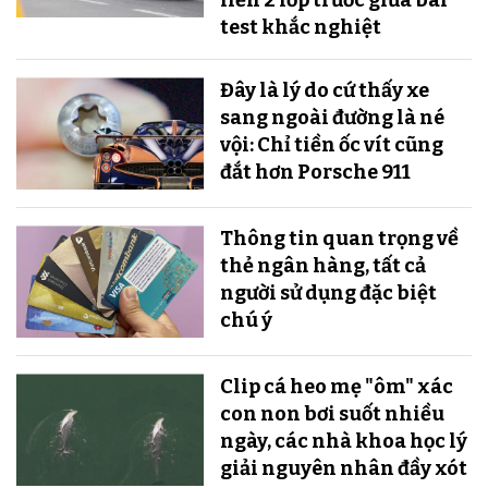
liền 2 lốp trước giữa bài
test khắc nghiệt
Đây là lý do cứ thấy xe
sang ngoài đường là né
vội: Chỉ tiền ốc vít cũng
đắt hơn Porsche 911
Thông tin quan trọng về
thẻ ngân hàng, tất cả
người sử dụng đặc biệt
chú ý
Clip cá heo mẹ "ôm" xác
con non bơi suốt nhiều
ngày, các nhà khoa học lý
giải nguyên nhân đầy xót