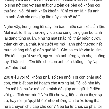
lo sinh nở cho vợ sau thật chu toàn để bên đó không coi
thường. Nói rồi anh khẩn khoản: “Chỉ có em là hiểu anh,
tin anh. Anh xin em giúp lần này, anh sẽ trả.”
Nghe vậy, trong lòng tôi dấy lên bao nhiêu cảm xúc lẫn lộn.
Một mặt, tôi thấy thương vì dù sao cũng từng gắn bó, anh
lại đang túng quẫn. Nhưng mặt khác, tôi thấy buồn cười,
thậm chí chua chát. Khi cưới vợ mới, anh phô trương hết
mức, chẳng nhớ gì đến quá khứ. Giờ sa cơ lỡ vận lại tìm
đến tôi – người vợ cũ, người mà anh từng lạnh nhạt buông
tay. Thậm chí, đến tiền cho con anh còn không thấy "áp
lực" như thế!
200 triệu với tôi không phải số tiền nhỏ. Tôi còn phải nuôi
con, còn biết bao kế hoạch cho tương lai. Tôi có nên lấy
tiền mồ hôi nước mắt của mình để giúp anh giữ thể diện
với gia đình vợ mới? Nếu tôi cho vay, liệu anh có thực sự
trả, hay rồi lại “quỵt khéo” như những lần trước từng thất
hứa chuyện chu cấp cho con? Nếu tôi từ chối, có phải tôi