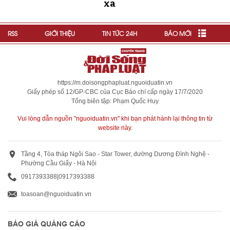
xa
RSS
GIỚI THIỆU
TIN TỨC 24H
BÁO MỚI
https://m.doisongphapluat.nguoiduatin.vn
Giấy phép số 12/GP-CBC của Cục Báo chí cấp ngày 17/7/2020
Tổng biên tập: Phạm Quốc Huy
Vui lòng dẫn nguồn "nguoiduatin.vn" khi bạn phát hành lại thông tin từ
website này.
Tầng 4, Tòa tháp Ngôi Sao - Star Tower, đường Dương Đình Nghệ -
Phường Cầu Giấy - Hà Nội
0917393388
|
0917393388
toasoan@nguoiduatin.vn
BÁO GIÁ QUẢNG CÁO