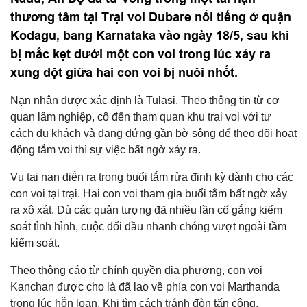
thương tâm tại Trại voi Dubare nổi tiếng ở quận
Kodagu, bang Karnataka vào ngày 18/5, sau khi
bị mắc kẹt dưới một con voi trong lúc xảy ra
xung đột giữa hai con voi bị nuôi nhốt.
Nạn nhân được xác định là Tulasi. Theo thông tin từ cơ
quan lâm nghiệp, cô đến tham quan khu trại voi với tư
cách du khách và đang đứng gần bờ sông để theo dõi hoạt
động tắm voi thì sự việc bất ngờ xảy ra.
Vụ tai nạn diễn ra trong buổi tắm rửa định kỳ dành cho các
con voi tại trại. Hai con voi tham gia buổi tắm bất ngờ xảy
ra xô xát. Dù các quản tượng đã nhiều lần cố gắng kiểm
soát tình hình, cuộc đối đầu nhanh chóng vượt ngoài tầm
kiểm soát.
Theo thông cáo từ chính quyền địa phương, con voi
Kanchan được cho là đã lao về phía con voi Marthanda
trong lúc hỗn loạn. Khi tìm cách tránh đòn tấn công,