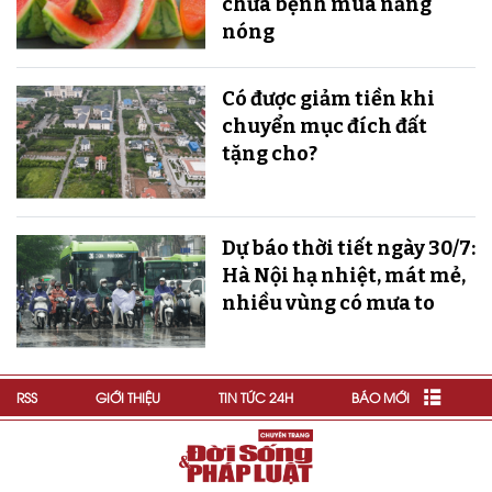
chữa bệnh mùa nắng
nóng
Có được giảm tiền khi
chuyển mục đích đất
tặng cho?
Dự báo thời tiết ngày 30/7:
Hà Nội hạ nhiệt, mát mẻ,
nhiều vùng có mưa to
RSS
GIỚI THIỆU
TIN TỨC 24H
BÁO MỚI