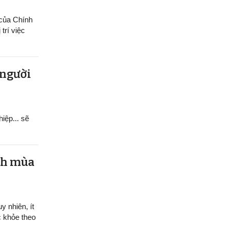
 của Chính
trí việc
 người
hiệp... sẽ
ệnh mùa
y nhiên, ít
c khỏe theo