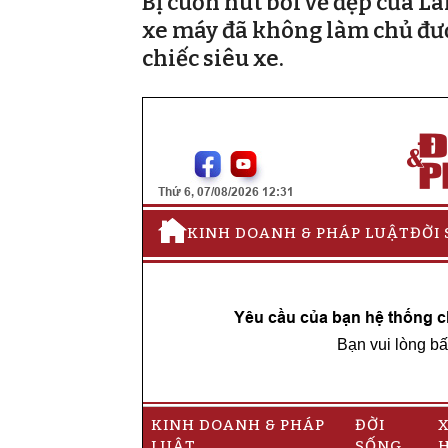
Bị cuốn hút bởi vẻ đẹp của 
xe máy đã không làm chủ đượ
chiếc siêu xe.