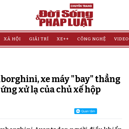
XÃ HỘI
GIẢI TRÍ
XE++
CÔNG NGHỆ
VIDEO
borghini, xe máy "bay" thẳng
, ứng xử lạ của chủ xế hộp