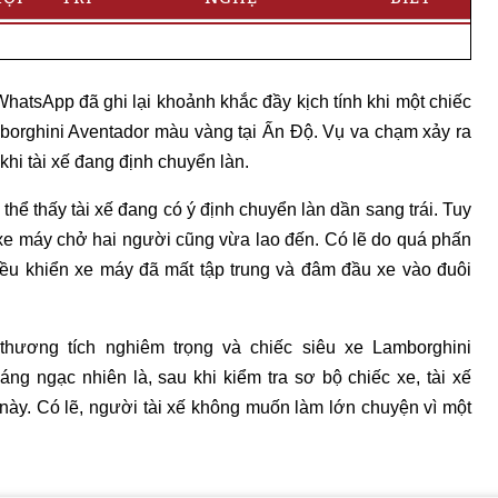
WhatsApp đã ghi lại khoảnh khắc đầy kịch tính khi một chiếc
borghini Aventador màu vàng tại Ấn Độ. Vụ va chạm xảy ra
 khi tài xế đang định chuyển làn.
thể thấy tài xế đang có ý định chuyển làn dần sang trái. Tuy
c xe máy chở hai người cũng vừa lao đến. Có lẽ do quá phấn
điều khiển xe máy đã mất tập trung và đâm đầu xe vào đuôi
hương tích nghiêm trọng và chiếc siêu xe Lamborghini
áng ngạc nhiên là, sau khi kiểm tra sơ bộ chiếc xe, tài xế
này. Có lẽ, người tài xế không muốn làm lớn chuyện vì một