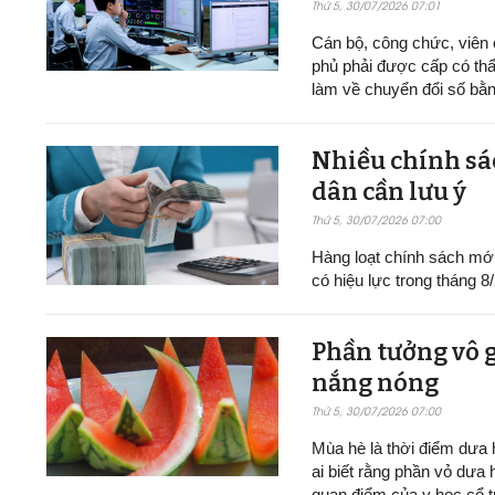
Thứ 5, 30/07/2026 07:01
Cán bộ, công chức, viên
phủ phải được cấp có thẩ
làm về chuyển đổi số bằn
Nhiều chính sác
dân cần lưu ý
Thứ 5, 30/07/2026 07:00
Hàng loạt chính sách mới v
có hiệu lực trong tháng 8
Phần tưởng vô g
nắng nóng
Thứ 5, 30/07/2026 07:00
Mùa hè là thời điểm dưa h
ai biết rằng phần vỏ dưa 
quan điểm của y học cổ t