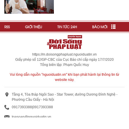
RSS
GIỚI THIỆU
TIN TỨC 24H
BÁO MỚI
https://m.doisongphapluat.nguoiduatin.vn
Giấy phép số 12/GP-CBC của Cục Báo chí cấp ngày 17/7/2020
Tổng biên tập: Phạm Quốc Huy
Vui lòng dẫn nguồn "nguoiduatin.vn" khi bạn phát hành lại thông tin từ
website này.
Tầng 4, Tòa tháp Ngôi Sao - Star Tower, đường Dương Đình Nghệ -
Phường Cầu Giấy - Hà Nội
0917393388
|
0917393388
toasoan@nguoiduatin.vn