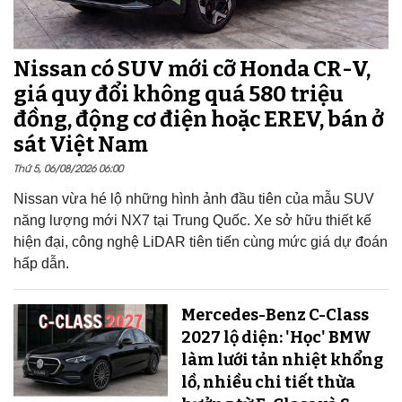
Nissan có SUV mới cỡ Honda CR-V,
giá quy đổi không quá 580 triệu
đồng, động cơ điện hoặc EREV, bán ở
sát Việt Nam
Thứ 5, 06/08/2026 06:00
Nissan vừa hé lộ những hình ảnh đầu tiên của mẫu SUV
năng lượng mới NX7 tại Trung Quốc. Xe sở hữu thiết kế
hiện đại, công nghệ LiDAR tiên tiến cùng mức giá dự đoán
hấp dẫn.
Mercedes-Benz C-Class
2027 lộ diện: 'Học' BMW
làm lưới tản nhiệt khổng
lồ, nhiều chi tiết thừa