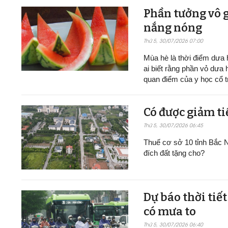
Phần tưởng vô g
nắng nóng
Thứ 5, 30/07/2026 07:00
Mùa hè là thời điểm dưa h
ai biết rằng phần vỏ dưa 
quan điểm của y học cổ t
Có được giảm ti
Thứ 5, 30/07/2026 06:45
Thuế cơ sở 10 tỉnh Bắc N
đích đất tặng cho?
Dự báo thời tiế
có mưa to
Thứ 5, 30/07/2026 06:40