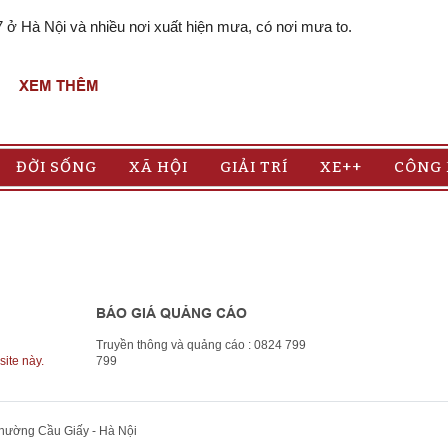
/7 ở Hà Nội và nhiều nơi xuất hiện mưa, có nơi mưa to.
XEM THÊM
ĐỜI SỐNG
XÃ HỘI
GIẢI TRÍ
XE++
CÔNG
BÁO GIÁ QUẢNG CÁO
Truyền thông và quảng cáo : 0824 799
site này.
799
Phường Cầu Giấy - Hà Nội