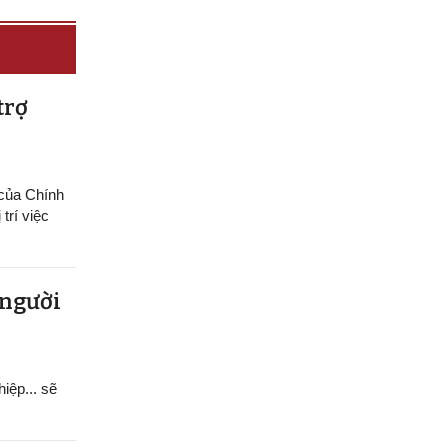
trợ
 của Chính
trí việc
 người
hiệp... sẽ