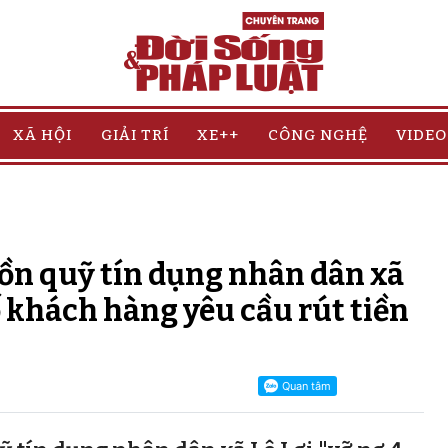
XÃ HỘI
GIẢI TRÍ
XE++
CÔNG NGHỆ
VIDEO
đồn quỹ tín dụng nhân dân xã
ố khách hàng yêu cầu rút tiền