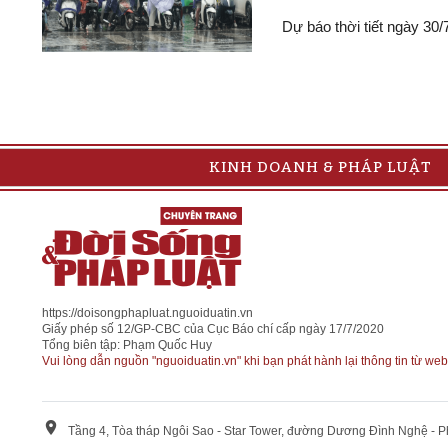
Dự báo thời tiết ngày 30
KINH DOANH & PHÁP LUẬT
https://doisongphapluat.nguoiduatin.vn
Giấy phép số 12/GP-CBC của Cục Báo chí cấp ngày 17/7/2020
Tổng biên tập: Phạm Quốc Huy
Vui lòng dẫn nguồn "nguoiduatin.vn" khi bạn phát hành lại thông tin từ web
Tầng 4, Tòa tháp Ngôi Sao - Star Tower, đường Dương Đình Nghệ - 