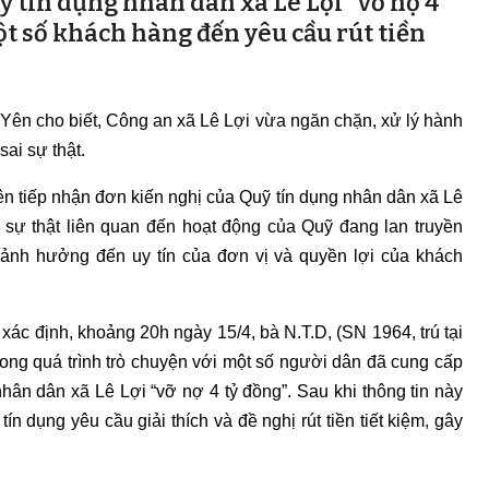
ỹ tín dụng nhân dân xã Lê Lợi "vỡ nợ 4
t số khách hàng đến yêu cầu rút tiền
 Yên cho biết, Công an xã Lê Lợi vừa ngăn chặn, xử lý hành
sai sự thật.
n tiếp nhận đơn kiến nghị của Quỹ tín dụng nhân dân xã Lê
i sự thật liên quan đến hoạt động của Quỹ đang lan truyền
 ảnh hưởng đến uy tín của đơn vị và quyền lợi của khách
xác định, khoảng 20h ngày 15/4, bà N.T.D, (SN 1964, trú tại
rong quá trình trò chuyện với một số người dân đã cung cấp
 nhân dân xã Lê Lợi “vỡ nợ 4 tỷ đồng”. Sau khi thông tin này
n dụng yêu cầu giải thích và đề nghị rút tiền tiết kiệm, gây