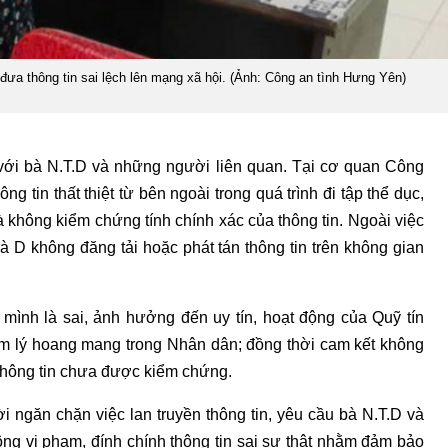
đưa thông tin sai lệch lên mạng xã hội. (Ảnh: Công an tình Hưng Yên)
 với bà N.T.D và những người liên quan. Tại cơ quan Công
 tin thất thiệt từ bên ngoài trong quá trình đi tập thể dục,
 không kiểm chứng tính chính xác của thông tin. Ngoài việc
bà D không đăng tải hoặc phát tán thông tin trên không gian
mình là sai, ảnh hưởng đến uy tín, hoạt động của Quỹ tín
m lý hoang mang trong Nhân dân; đồng thời cam kết không
 thông tin chưa được kiểm chứng.
ời ngăn chặn việc lan truyền thông tin, yêu cầu bà N.T.D và
ng vi phạm, đính chính thông tin sai sự thật nhằm đảm bảo