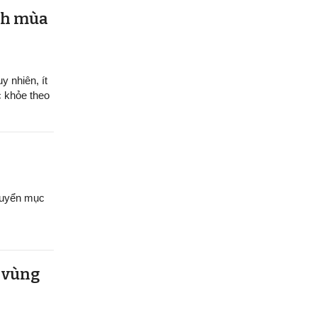
ệnh mùa
y nhiên, ít
c khỏe theo
chuyển mục
u vùng