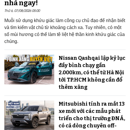
nhà ngay!
Thứ 6, 07/08/2026 05:00
Muỗi sử dụng khứu giác làm công cụ chủ đạo để nhận biết
và tìm kiếm vật chủ từ khoảng cách xa. Tuy nhiên, có một
số mùi hương có thể làm tê liệt hệ thần kinh khứu giác của
chúng.
Nissan Qashqai lập kỷ lục
đầy bình chạy gần
2.000km, có thể từ Hà Nội
tới TP.HCM không cần đổ
thêm xăng
Mitsubishi tính ra mắt 13
xe mới với các mẫu phát
triển cho thị trường ĐNÁ,
có cả dòng chuyên off-