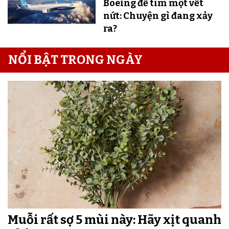
Boeing để tìm một vết
nứt: Chuyện gì đang xảy
ra?
NỔI BẬT TRONG NGÀY
Muỗi rất sợ 5 mùi này: Hãy xịt quanh