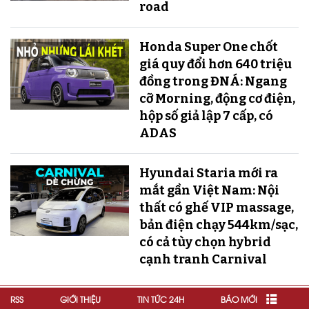
road
Honda Super One chốt
giá quy đổi hơn 640 triệu
đồng trong ĐNÁ: Ngang
cỡ Morning, động cơ điện,
hộp số giả lập 7 cấp, có
ADAS
Hyundai Staria mới ra
mắt gần Việt Nam: Nội
thất có ghế VIP massage,
bản điện chạy 544km/sạc,
có cả tùy chọn hybrid
cạnh tranh Carnival
RSS
GIỚI THIỆU
TIN TỨC 24H
BÁO MỚI