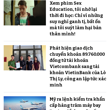
Xem phim Sex
Education, tôi nhớ lại
thời đi học: Chỉ vì những
suy nghĩ ganh tị, bất ổn
mà tôi suýt làm hại bản
thân mình!
Phát hiện giao dịch
chuyển khoản 89.760.000
đồng từ tài khoản
Vietcombank sang tài
khoản VietinBank của Lò
Thị Ly, công an lập tức xác
minh
Mỹ ra lệnh kiểm tra khẩn
cấp hàng trăm máy bay