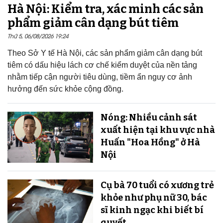
Hà Nội: Kiểm tra, xác minh các sản
phẩm giảm cân dạng bút tiêm
Thứ 5, 06/08/2026 19:24
Theo Sở Y tế Hà Nội, các sản phẩm giảm cân dạng bút
tiêm có dấu hiệu lách cơ chế kiểm duyệt của nền tảng
nhằm tiếp cận người tiêu dùng, tiềm ẩn nguy cơ ảnh
hưởng đến sức khỏe cộng đồng.
Nóng: Nhiều cảnh sát
xuất hiện tại khu vực nhà
Huấn "Hoa Hồng" ở Hà
Nội
Cụ bà 70 tuổi có xương trẻ
khỏe như phụ nữ 30, bác
sĩ kinh ngạc khi biết bí
quyết