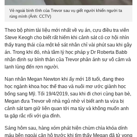
Vẻ ngoài bình tĩnh của Trevor sau vụ giết người khiến người ta
rùng mình (Ảnh: CCTV)
Theo bộ phim tài liệu mới nhất về vụ án, cựu điều tra viên
Steve Keogh cho biết rất hiếm khi cảnh sát có cơ hội nhìn
thấy trạng thái của một kẻ sát nhân chỉ vài phút sau khi gây
án. Trong khi đó, nhà tâm lý học pháp y Dr Roberta Babb
nhận định sự bình thản của Trevor phản ánh sự vô cảm và
lạnh lùng đến rợn người.
Nạn nhân Megan Newton khi ấy mới 18 tuổi, đang theo
học ngành khoa học thể thao và nuôi mơ ước giành học
bổng sang Mỹ. Tối 19/4/2019, sau khi đi chơi cùng bạn bè,
Megan đưa Trevor về nhà ngủ nhờ vì biết anh ta vừa bị
cảnh sát tạm giữ liên quan tới ma túy và không muốn anh
ta gặp rắc rối với gia đình.
Sáng hôm sau, hàng xóm phát hiện chùm chìa khóa dính
máu bên ngoài căn hộ trước khi tìm thấy Megan đã tử vong