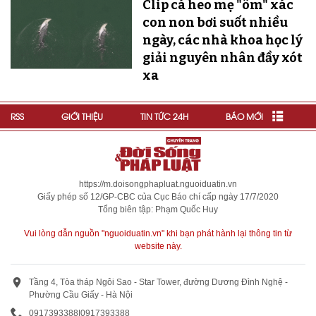
Clip cá heo mẹ "ôm" xác
con non bơi suốt nhiều
ngày, các nhà khoa học lý
giải nguyên nhân đầy xót
xa
RSS
GIỚI THIỆU
TIN TỨC 24H
BÁO MỚI
https://m.doisongphapluat.nguoiduatin.vn
Giấy phép số 12/GP-CBC của Cục Báo chí cấp ngày 17/7/2020
Tổng biên tập: Phạm Quốc Huy
Vui lòng dẫn nguồn "nguoiduatin.vn" khi bạn phát hành lại thông tin từ
website này.
Tầng 4, Tòa tháp Ngôi Sao - Star Tower, đường Dương Đình Nghệ -
Phường Cầu Giấy - Hà Nội
0917393388
|
0917393388