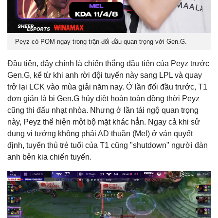
Peyz có POM ngay trong trận đối đầu quan trọng với Gen.G.
Đầu tiên, đây chính là chiến thắng đầu tiên của Peyz trước
Gen.G, kể từ khi anh rời đội tuyển này sang LPL và quay
trở lại LCK vào mùa giải năm nay. Ở lần đối đầu trước, T1
đơn giản là bị Gen.G hủy diệt hoàn toàn đồng thời Peyz
cũng thi đấu nhạt nhòa. Nhưng ở lần tái ngộ quan trọng
này, Peyz thể hiện một bộ mặt khác hẳn. Ngay cả khi sử
dụng vị tướng không phải AD thuần (Mel) ở ván quyết
định, tuyển thủ trẻ tuổi của T1 cũng "shutdown" người đàn
anh bên kia chiến tuyến.