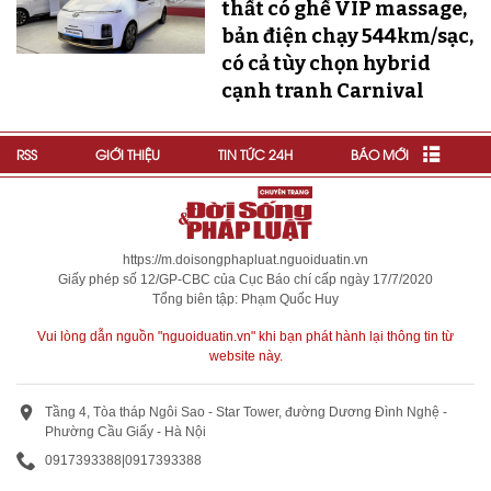
thất có ghế VIP massage,
bản điện chạy 544km/sạc,
có cả tùy chọn hybrid
cạnh tranh Carnival
RSS
GIỚI THIỆU
TIN TỨC 24H
BÁO MỚI
https://m.doisongphapluat.nguoiduatin.vn
Giấy phép số 12/GP-CBC của Cục Báo chí cấp ngày 17/7/2020
Tổng biên tập: Phạm Quốc Huy
Vui lòng dẫn nguồn "nguoiduatin.vn" khi bạn phát hành lại thông tin từ
website này.
Tầng 4, Tòa tháp Ngôi Sao - Star Tower, đường Dương Đình Nghệ -
Phường Cầu Giấy - Hà Nội
0917393388
|
0917393388