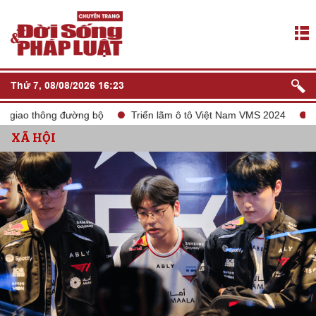
Thứ 7, 08/08/2026 16:23
ao thông đường bộ
Triển lãm ô tô Việt Nam VMS 2024
tắt só
XÃ HỘI