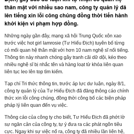
thân mật với nhiều sao nam, công ty quản lý đã
lên tiếng xin lỗi công chúng đồng thời tiến hành
khởi kiện vi phạm hợp đồng.
Những ngày gần đây, mạng xã hội Trung Quốc xôn xao
trước việc hot girl Iamrosie (Tư Hiểu Địch) tuyên bố từng
có mối quan hệ thân mật với hơn 10 nam nghệ sĩ nổi tiếng.
Thông tin này nhanh chóng gây tranh cãi dữ dội, kéo theo
nhiều nghệ sĩ bị nhắc tên và hàng loạt từ khóa liên quan
liên tục leo lên top tìm kiếm.
Tạp chí Tri thức thông tin, trước áp lực dư luận, ngày 8/1,
công ty quản lý của Tư Hiểu Địch đã đăng thông cáo chính
thức xin lỗi công chúng, đồng thời công bố các biện pháp
pháp lý liên quan đến vụ việc.
Thông cáo của công ty cho biết, Tư Hiểu Địch đã phớt lờ
sự ngăn cản của công ty, tự ý đưa ra các phát ngôn tiêu
cực. Ngay khi sự việc nổ ra, công ty đã nhiều lần liên hệ,