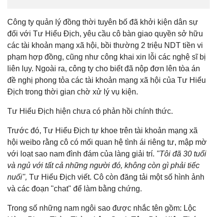
Công ty quản lý đồng thời tuyên bố đã khởi kiện dân sự
đối với Tư Hiểu Địch, yêu cầu cô bàn giao quyền sở hữu
các tài khoản mạng xã hội, bồi thường 2 triệu NDT tiền vi
phạm hợp đồng, cũng như công khai xin lỗi các nghệ sĩ bị
liên lụy. Ngoài ra, công ty cho biết đã nộp đơn lên tòa án
đề nghị phong tỏa các tài khoản mạng xã hội của Tư Hiểu
Địch trong thời gian chờ xử lý vụ kiện.
Tư Hiểu Địch hiện chưa có phản hồi chính thức.
Trước đó, Tư Hiểu Địch tự khoe trên tài khoản mạng xã
hội weibo rằng cô có mối quan hệ tình ái riêng tư, mập mờ
với loạt sao nam đình đám của làng giải trí.
"Tôi đã 30 tuổi
và ngủ với tất cả những người đó, không còn gì phải tiếc
nuối",
Tư Hiểu Địch viết. Cô còn đăng tải một số hình ảnh
và các đoạn "chat" để làm bằng chứng.
Trong số những nam ngôi sao được nhắc tên gồm: Lộc