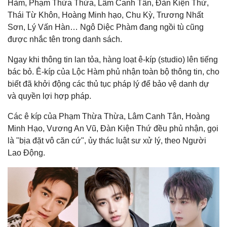
Hàm, Phạm Thừa Thừa, Lâm Canh Tân, Đàn Kiện Thứ,
Thái Từ Khôn, Hoàng Minh hạo, Chu Kỳ, Trương Nhất
Sơn, Lý Vấn Hàn… Ngô Diệc Phàm đang ngồi tù cũng
được nhắc tên trong danh sách.
Ngay khi thông tin lan tỏa, hàng loạt ê-kíp (studio) lên tiếng
bác bỏ. Ê-kíp của Lộc Hàm phủ nhận toàn bộ thông tin, cho
biết đã khởi động các thủ tục pháp lý để bảo vệ danh dự
và quyền lợi hợp pháp.
Các ê kíp của Phạm Thừa Thừa, Lâm Canh Tân, Hoàng
Minh Hạo, Vương An Vũ, Đàn Kiện Thứ đều phủ nhận, gọi
là "bịa đặt vô căn cứ", ủy thác luật sư xử lý, theo Người
Lao Động.