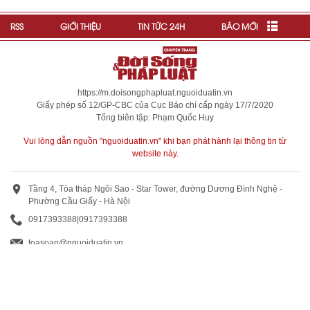
RSS
GIỚI THIỆU
TIN TỨC 24H
BÁO MỚI
https://m.doisongphapluat.nguoiduatin.vn
Giấy phép số 12/GP-CBC của Cục Báo chí cấp ngày 17/7/2020
Tổng biên tập: Phạm Quốc Huy
Vui lòng dẫn nguồn "nguoiduatin.vn" khi bạn phát hành lại thông tin từ
website này.
Tầng 4, Tòa tháp Ngôi Sao - Star Tower, đường Dương Đình Nghệ -
Phường Cầu Giấy - Hà Nội
0917393388
|
0917393388
toasoan@nguoiduatin.vn
BÁO GIÁ QUẢNG CÁO