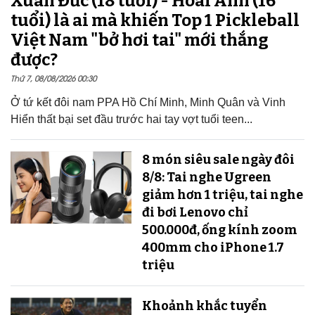
Xuân Đức (18 tuổi) - Hoài Anh (16
tuổi) là ai mà khiến Top 1 Pickleball
Việt Nam "bở hơi tai" mới thắng
được?
Thứ 7, 08/08/2026 00:30
Ở tứ kết đôi nam PPA Hồ Chí Minh, Minh Quân và Vinh
Hiển thất bại set đầu trước hai tay vợt tuổi teen...
8 món siêu sale ngày đôi
8/8: Tai nghe Ugreen
giảm hơn 1 triệu, tai nghe
đi bơi Lenovo chỉ
500.000đ, ống kính zoom
400mm cho iPhone 1.7
triệu
Khoảnh khắc tuyển