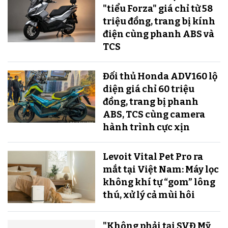
"tiểu Forza" giá chỉ từ 58
triệu đồng, trang bị kính
điện cùng phanh ABS và
TCS
Đối thủ Honda ADV160 lộ
diện giá chỉ 60 triệu
đồng, trang bị phanh
ABS, TCS cùng camera
hành trình cực xịn
Levoit Vital Pet Pro ra
mắt tại Việt Nam: Máy lọc
không khí tự “gom” lông
thú, xử lý cả mùi hôi
"Không phải tại SVĐ Mỹ