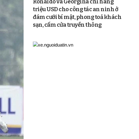
Ronaldo và Georgina chi hàng
triệu USD cho công tác an ninh ở
đám cưới bí mật, phong toả khách
sạn, cấm cửa truyền thông