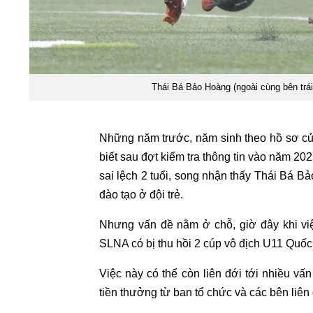
Thái Bá Bảo Hoàng (ngoài cùng bên trái
Những năm trước, năm sinh theo hồ sơ c
biết sau đợt kiểm tra thông tin vào năm 20
sai lệch 2 tuổi, song nhận thấy Thái Bá B
đào tạo ở đội trẻ.
Nhưng vấn đề nằm ở chỗ, giờ đây khi việc
SLNA có bị thu hồi 2 cúp vô địch U11 Quố
Việc này có thể còn liên đới tới nhiều v
tiền thưởng từ ban tổ chức và các bên liên