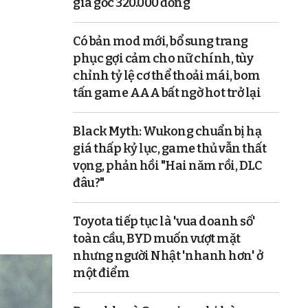
giá gốc 320.000 đồng
Có bản mod mới, bổ sung trang
phục gợi cảm cho nữ chính, tùy
chỉnh tỷ lệ cơ thể thoải mái, bom
tấn game AAA bất ngờ hot trở lại
Black Myth: Wukong chuẩn bị hạ
giá thấp kỷ lục, game thủ vẫn thất
vọng, phản hồi "Hai năm rồi, DLC
đâu?"
Toyota tiếp tục là 'vua doanh số'
toàn cầu, BYD muốn vượt mặt
nhưng người Nhật 'nhanh hơn' ở
một điểm