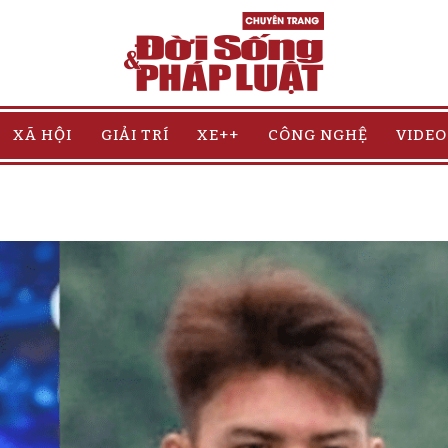
XÃ HỘI
GIẢI TRÍ
XE++
CÔNG NGHỆ
VIDEO