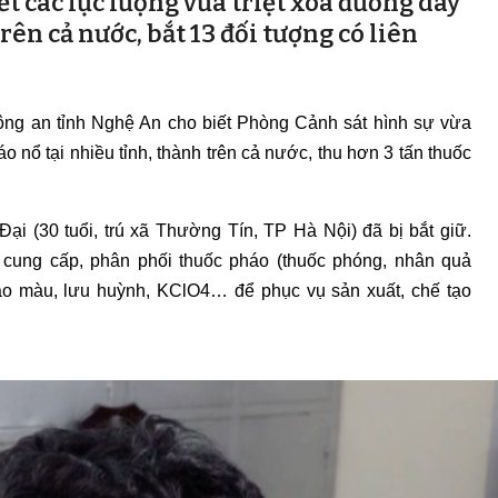
t các lực lượng vừa triệt xóa đường dây
ên cả nước, bắt 13 đối tượng có liên
ông an tỉnh Nghệ An cho biết Phòng Cảnh sát hình sự vừa
o nổ tại nhiều tỉnh, thành trên cả nước, thu hơn 3 tấn thuốc
 (30 tuổi, trú xã Thường Tín, TP Hà Nội) đã bị bắt giữ.
, cung cấp, phân phối thuốc pháo (thuốc phóng, nhân quả
 tạo màu, lưu huỳnh, KClO4… để phục vụ sản xuất, chế tạo