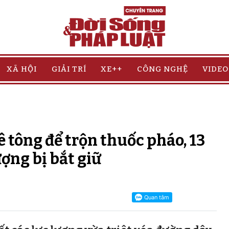
XÃ HỘI
GIẢI TRÍ
XE++
CÔNG NGHỆ
VIDEO
 tông để trộn thuốc pháo, 13
ượng bị bắt giữ