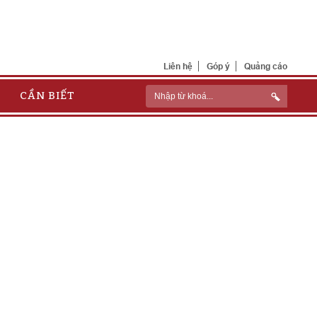
Liên hệ
Góp ý
Quảng cáo
CẦN BIẾT