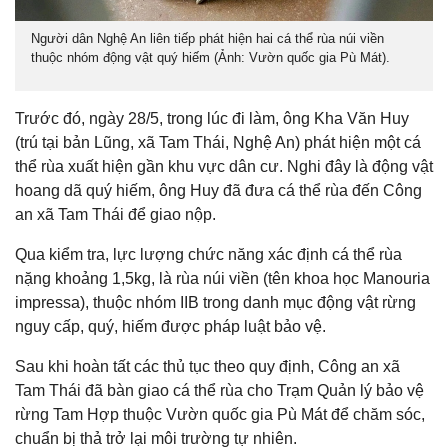
Người dân Nghệ An liên tiếp phát hiện hai cá thể rùa núi viền
thuộc nhóm động vật quý hiếm (Ảnh: Vườn quốc gia Pù Mát).
Trước đó, ngày 28/5, trong lúc đi làm, ông Kha Văn Huy
(trú tại bản Lũng, xã Tam Thái, Nghệ An) phát hiện một cá
thể rùa xuất hiện gần khu vực dân cư. Nghi đây là động vật
hoang dã quý hiếm, ông Huy đã đưa cá thể rùa đến Công
an xã Tam Thái để giao nộp.
Qua kiểm tra, lực lượng chức năng xác định cá thể rùa
nặng khoảng 1,5kg, là rùa núi viền (tên khoa học Manouria
impressa), thuộc nhóm IIB trong danh mục động vật rừng
nguy cấp, quý, hiếm được pháp luật bảo vệ.
Sau khi hoàn tất các thủ tục theo quy định, Công an xã
Tam Thái đã bàn giao cá thể rùa cho Trạm Quản lý bảo vệ
rừng Tam Hợp thuộc Vườn quốc gia Pù Mát để chăm sóc,
chuẩn bị thả trở lại môi trường tự nhiên.