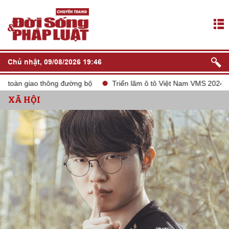
Chủ nhật, 09/08/2026 19:46
n giao thông đường bộ
Triển lãm ô tô Việt Nam VMS 2024
tắ
XÃ HỘI