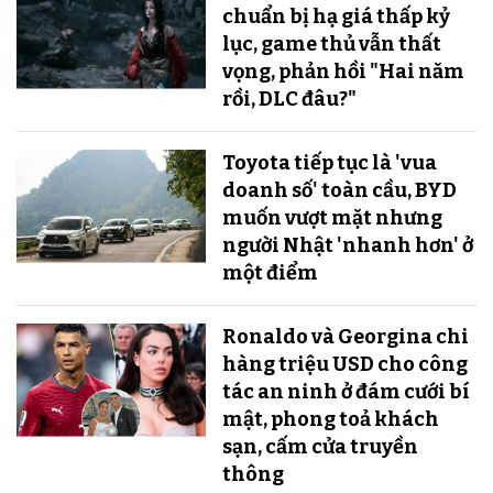
chuẩn bị hạ giá thấp kỷ
lục, game thủ vẫn thất
vọng, phản hồi "Hai năm
rồi, DLC đâu?"
Toyota tiếp tục là 'vua
doanh số' toàn cầu, BYD
muốn vượt mặt nhưng
người Nhật 'nhanh hơn' ở
một điểm
Ronaldo và Georgina chi
hàng triệu USD cho công
tác an ninh ở đám cưới bí
mật, phong toả khách
sạn, cấm cửa truyền
thông