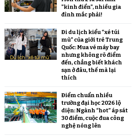
"kinh điển", nhiều gia
đình mắc phải!
Đi du lịch kiểu “xé túi
mù” của giới trẻ Trung
Quốc: Mua vé máy bay
nhưng không rõ điểm
đến, chẳng biết khách
sạn ở đâu, thế mà lại
thích
Điểm chuẩn nhiều
trường đại học 2026 lộ
diện: Ngành “hot” áp sát
30 điểm, cuộc đua công
nghệ nóng lên