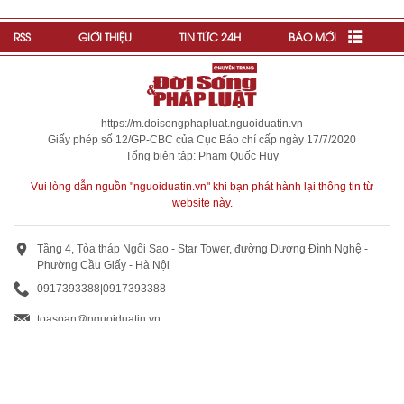
RSS
GIỚI THIỆU
TIN TỨC 24H
BÁO MỚI
https://m.doisongphapluat.nguoiduatin.vn
Giấy phép số 12/GP-CBC của Cục Báo chí cấp ngày 17/7/2020
Tổng biên tập: Phạm Quốc Huy
Vui lòng dẫn nguồn "nguoiduatin.vn" khi bạn phát hành lại thông tin từ
website này.
Tầng 4, Tòa tháp Ngôi Sao - Star Tower, đường Dương Đình Nghệ -
Phường Cầu Giấy - Hà Nội
0917393388
|
0917393388
toasoan@nguoiduatin.vn
BÁO GIÁ QUẢNG CÁO