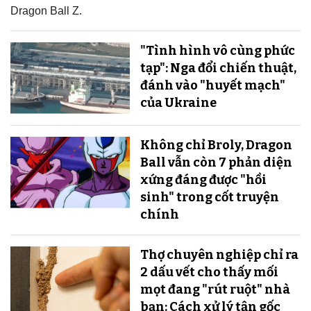
Dragon Ball Z.
"Tình hình vô cùng phức
tạp": Nga đổi chiến thuật,
đánh vào "huyết mạch"
của Ukraine
Không chỉ Broly, Dragon
Ball vẫn còn 7 phản diện
xứng đáng được "hồi
sinh" trong cốt truyện
chính
Thợ chuyên nghiệp chỉ ra
2 dấu vết cho thấy mối
mọt đang "rút ruột" nhà
bạn: Cách xử lý tận gốc