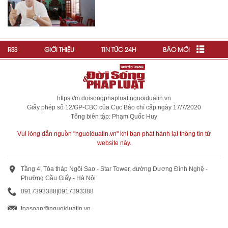
RSS
GIỚI THIỆU
TIN TỨC 24H
BÁO MỚI
https://m.doisongphapluat.nguoiduatin.vn
Giấy phép số 12/GP-CBC của Cục Báo chí cấp ngày 17/7/2020
Tổng biên tập: Phạm Quốc Huy
Vui lòng dẫn nguồn "nguoiduatin.vn" khi bạn phát hành lại thông tin từ
website này.
Tầng 4, Tòa tháp Ngôi Sao - Star Tower, đường Dương Đình Nghệ -
Phường Cầu Giấy - Hà Nội
0917393388
|
0917393388
toasoan@nguoiduatin.vn