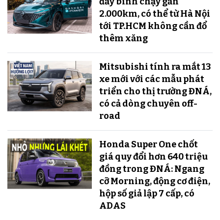
đầy bình chạy gần
2.000km, có thể từ Hà Nội
tới TP.HCM không cần đổ
thêm xăng
Mitsubishi tính ra mắt 13
xe mới với các mẫu phát
triển cho thị trường ĐNÁ,
có cả dòng chuyên off-
road
Honda Super One chốt
giá quy đổi hơn 640 triệu
đồng trong ĐNÁ: Ngang
cỡ Morning, động cơ điện,
hộp số giả lập 7 cấp, có
ADAS