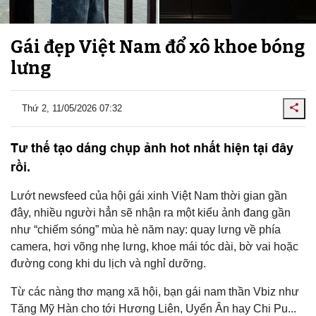
Gái đẹp Việt Nam đổ xô khoe bóng
lưng
Thứ 2, 11/05/2026 07:32
Tư thế tạo dáng chụp ảnh hot nhất hiện tại đây
rồi.
Lướt newsfeed của hội gái xinh Việt Nam thời gian gần
đây, nhiều người hẳn sẽ nhận ra một kiểu ảnh đang gần
như “chiếm sóng” mùa hè năm nay: quay lưng về phía
camera, hơi võng nhẹ lưng, khoe mái tóc dài, bờ vai hoặc
đường cong khi du lịch và nghỉ dưỡng.
Từ các nàng thơ mạng xã hội, bạn gái nam thần Vbiz như
Tăng Mỹ Hàn cho tới Hương Liên, Uyển Ân hay Chi Pu...