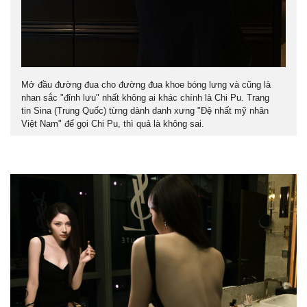
Mở đầu đường đua cho đường đua khoe bóng lưng và cũng là
nhan sắc "đỉnh lưu" nhất không ai khác chính là Chi Pu. Trang
tin
Sina (Trung Quốc) từng dành danh xưng "Đệ nhất mỹ nhân
Việt Nam" để gọi Chi Pu, thì quả là không sai.