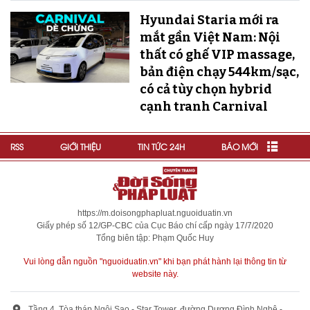
Hyundai Staria mới ra
mắt gần Việt Nam: Nội
thất có ghế VIP massage,
bản điện chạy 544km/sạc,
có cả tùy chọn hybrid
cạnh tranh Carnival
RSS
GIỚI THIỆU
TIN TỨC 24H
BÁO MỚI
https://m.doisongphapluat.nguoiduatin.vn
Giấy phép số 12/GP-CBC của Cục Báo chí cấp ngày 17/7/2020
Tổng biên tập: Phạm Quốc Huy
Vui lòng dẫn nguồn "nguoiduatin.vn" khi bạn phát hành lại thông tin từ
website này.
Tầng 4, Tòa tháp Ngôi Sao - Star Tower, đường Dương Đình Nghệ -