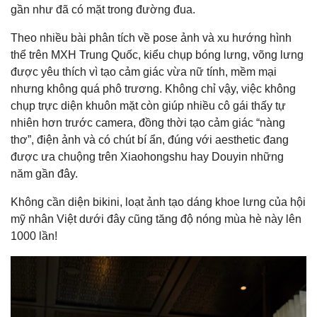
gần như đã có mặt trong đường đua.
Theo nhiều bài phân tích về pose ảnh và xu hướng hình
thể trên MXH Trung Quốc, kiểu chụp bóng lưng, võng lưng
được yêu thích vì tạo cảm giác vừa nữ tính, mềm mại
nhưng không quá phô trương. Không chỉ vậy, việc không
chụp trực diện khuôn mặt còn giúp nhiều cô gái thấy tự
nhiên hơn trước camera, đồng thời tạo cảm giác “nàng
thơ”, điện ảnh và có chút bí ẩn, đúng với aesthetic đang
được ưa chuộng trên Xiaohongshu hay Douyin những
năm gần đây.
Không cần diện bikini, loạt ảnh tạo dáng khoe lưng của hội
mỹ nhân Việt dưới đây cũng tăng độ nóng mùa hè này lên
1000 lần!