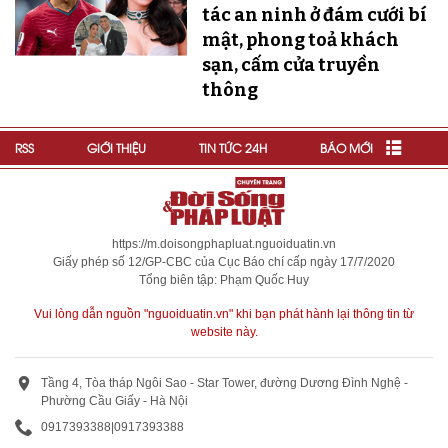
tác an ninh ở đám cưới bí
mật, phong toả khách
sạn, cấm cửa truyền
thông
RSS
GIỚI THIỆU
TIN TỨC 24H
BÁO MỚI
https://m.doisongphapluat.nguoiduatin.vn
Giấy phép số 12/GP-CBC của Cục Báo chí cấp ngày 17/7/2020
Tổng biên tập: Phạm Quốc Huy
Vui lòng dẫn nguồn "nguoiduatin.vn" khi bạn phát hành lại thông tin từ
website này.
Tầng 4, Tòa tháp Ngôi Sao - Star Tower, đường Dương Đình Nghệ -
Phường Cầu Giấy - Hà Nội
0917393388
|
0917393388