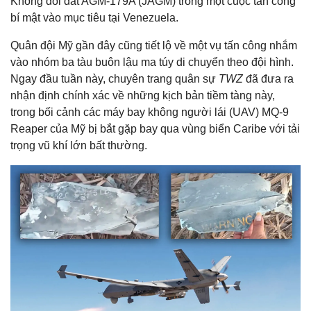
Không đối đất AGM-179A (JAGM) trong một cuộc tấn công
bí mật vào mục tiêu tại Venezuela.
Quân đội Mỹ gần đây cũng tiết lộ về một vụ tấn công nhắm
vào nhóm ba tàu buôn lậu ma túy di chuyển theo đội hình.
Ngay đầu tuần này, chuyên trang quân sự
TWZ
đã đưa ra
nhận định chính xác về những kịch bản tiềm tàng này,
trong bối cảnh các máy bay không người lái (UAV) MQ-9
Reaper của Mỹ bị bắt gặp bay qua vùng biển Caribe với tải
trọng vũ khí lớn bất thường.