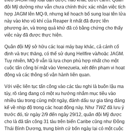
đội Mỹ dường như vẫn chưa chính thức xác nhận việc tích
hợp JAGM lên MQ-9, nhưng kế hoạch bổ sung loại tên lửa
này vào kho vũ khí của Reaper ít nhất đã được lên
phương án, và trong quá khứ đã có bằng chứng cho thấy
việc này đã được thực hiện.
Quân đội Mỹ sở hữu các loại máy bay khác, cả cánh cố
định và trực thăng, có thể sử dụng Hellfire và/hoặc JAGM.
Tuy nhiên, MQ-9 vẫn là lựa chọn phù hợp nhất cho một
cuộc tấn công bí mật vào Venezuela, xét đến phạm vi hoạt
động và các thông số vận hành liên quan.
Với việc liên tục tấn công vào các tàu nghi là buôn lậu ma
túy, rõ ràng đang có một xu hướng nhắm mục tiêu vào
nhiều tàu trong cùng một ngày, đánh dấu sự gia tăng đáng
kể về nhịp độ trong các hoạt động này. Như
TWZ
đã lưu ý
trước đó, từ ngày 2/9 đến ngày 29/12, quân đội Mỹ được
cho là đã tấn công 31 tàu trên biển Caribe cũng như Đông
Thái Bình Dương, trung bình cứ bốn ngày lại có một cuộc