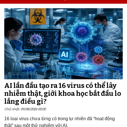
AI lần đầu tạo ra 16 virus có thể lây
nhiễm thật, giới khoa học bắt đầu lo
lắng điều gì?
Chủ nhật, 09/08/2026 00:00
16 loại virus chưa từng có trong tự nhiên đã “hoạt động
thật” sau một thử nghiệm với AI.