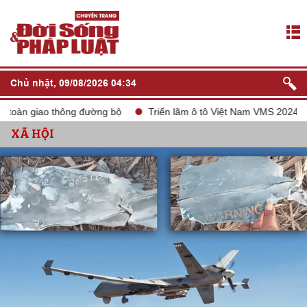
Chủ nhật, 09/08/2026 04:34
n giao thông đường bộ
Triển lãm ô tô Việt Nam VMS 2024
tắ
XÃ HỘI