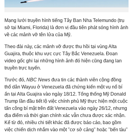
Mạng lưới truyền hình tiếng Tây Ban Nha Telemundo (trụ
sở tại Miami, Florida) là đơn vị đầu tiên phát sóng hình ảnh
về các mảnh vỡ tên lửa của Mỹ.
Theo đài này, các mảnh vỡ được thu hồi tại vùng Alta
Guajira, thuộc khu vực cực Tây Bắc Venezuela. Đoạn
video gốc ghi lại những hình ảnh đó hiện cũng đang lan
truyền trực tuyến.
Trước đó,
NBC News
đưa tin các thành viên cộng đồng
thổ dân Wayuu ở Venezuela đã chứng kiến một vụ nổ bí
ẩn tại Alta Guajira vào ngày 18/12. Tổng thống Mỹ Donald
Trump lần đầu tiết lộ việc chính phủ Mỹ thực hiện một cuộc
tấn công bí mật trên đất Venezuela vào ngày 26/12, nhưng
địa điểm và thời gian chính xác vẫn chưa được xác nhận.
Kể từ đó, nhiều chi tiết khác đã được báo cáo, bao gồm
việc chiến dịch nhắm vào một "cơ sở cảng" hoặc "bến tàu"