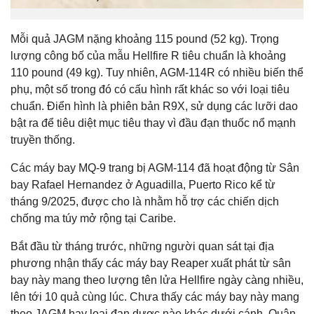
Mỗi quả JAGM nặng khoảng 115 pound (52 kg). Trọng
lượng công bố của mẫu Hellfire R tiêu chuẩn là khoảng
110 pound (49 kg). Tuy nhiên, AGM-114R có nhiều biến thể
phụ, một số trong đó có cấu hình rất khác so với loại tiêu
chuẩn. Điển hình là phiên bản R9X, sử dụng các lưỡi dao
bật ra để tiêu diệt mục tiêu thay vì đầu đạn thuốc nổ mạnh
truyền thống.
Các máy bay MQ-9 trang bị AGM-114 đã hoạt động từ Sân
bay Rafael Hernandez ở Aguadilla, Puerto Rico kể từ
tháng 9/2025, được cho là nhằm hỗ trợ các chiến dịch
chống ma túy mở rộng tại Caribe.
Bắt đầu từ tháng trước, những người quan sát tại địa
phương nhận thấy các máy bay Reaper xuất phát từ sân
bay này mang theo lượng tên lửa Hellfire ngày càng nhiều,
lên tới 10 quả cùng lúc. Chưa thấy các máy bay này mang
theo JAGM hay loại đạn dược nào khác dưới cánh. Quân