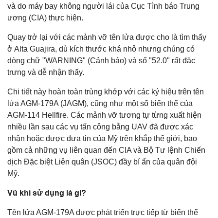
và do máy bay không người lái của Cục Tình báo Trung
ương (CIA) thực hiện.
Quay trở lại với các mảnh vỡ tên lửa được cho là tìm thấy
ở Alta Guajira, dù kích thước khá nhỏ nhưng chúng có
dòng chữ "WARNING" (Cảnh báo) và số "52.0" rất đặc
trưng và dễ nhận thấy.
Chi tiết này hoàn toàn trùng khớp với các ký hiệu trên tên
lửa AGM-179A (JAGM), cũng như một số biến thể của
AGM-114 Hellfire. Các mảnh vỡ tương tự từng xuất hiện
nhiều lần sau các vụ tấn công bằng UAV đã được xác
nhận hoặc được đưa tin của Mỹ trên khắp thế giới, bao
gồm cả những vụ liên quan đến CIA và Bộ Tư lệnh Chiến
dịch Đặc biệt Liên quân (JSOC) đầy bí ẩn của quân đội
Mỹ.
Vũ khí sử dụng là gì?
Tên lửa AGM-179A được phát triển trực tiếp từ biến thể