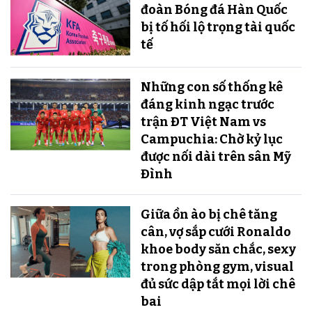
đoàn Bóng đá Hàn Quốc
bị tố hối lộ trọng tài quốc
tế
Những con số thống kê
đáng kinh ngạc trước
trận ĐT Việt Nam vs
Campuchia: Chờ kỷ lục
được nối dài trên sân Mỹ
Đình
Giữa ồn ào bị chê tăng
cân, vợ sắp cưới Ronaldo
khoe body săn chắc, sexy
trong phòng gym, visual
đủ sức dập tắt mọi lời chê
bai