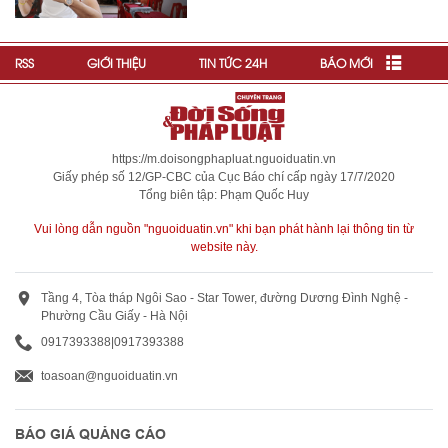
RSS
GIỚI THIỆU
TIN TỨC 24H
BÁO MỚI
https://m.doisongphapluat.nguoiduatin.vn
Giấy phép số 12/GP-CBC của Cục Báo chí cấp ngày 17/7/2020
Tổng biên tập: Phạm Quốc Huy
Vui lòng dẫn nguồn "nguoiduatin.vn" khi bạn phát hành lại thông tin từ
website này.
Tầng 4, Tòa tháp Ngôi Sao - Star Tower, đường Dương Đình Nghệ -
Phường Cầu Giấy - Hà Nội
0917393388
|
0917393388
toasoan@nguoiduatin.vn
BÁO GIÁ QUẢNG CÁO