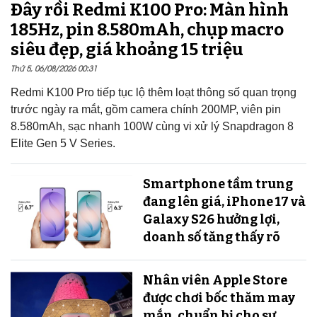
Đây rồi Redmi K100 Pro: Màn hình
185Hz, pin 8.580mAh, chụp macro
siêu đẹp, giá khoảng 15 triệu
Thứ 5, 06/08/2026 00:31
Redmi K100 Pro tiếp tục lộ thêm loạt thông số quan trọng
trước ngày ra mắt, gồm camera chính 200MP, viên pin
8.580mAh, sạc nhanh 100W cùng vi xử lý Snapdragon 8
Elite Gen 5 V Series.
Smartphone tầm trung
đang lên giá, iPhone 17 và
Galaxy S26 hưởng lợi,
doanh số tăng thấy rõ
Nhân viên Apple Store
được chơi bốc thăm may
mắn, chuẩn bị cho sự