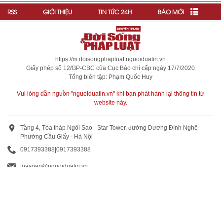
RSS
GIỚI THIỆU
TIN TỨC 24H
BÁO MỚI
https://m.doisongphapluat.nguoiduatin.vn
Giấy phép số 12/GP-CBC của Cục Báo chí cấp ngày 17/7/2020
Tổng biên tập: Phạm Quốc Huy
Vui lòng dẫn nguồn "nguoiduatin.vn" khi bạn phát hành lại thông tin từ
website này.
Tầng 4, Tòa tháp Ngôi Sao - Star Tower, đường Dương Đình Nghệ -
Phường Cầu Giấy - Hà Nội
0917393388
|
0917393388
toasoan@nguoiduatin.vn
BÁO GIÁ QUẢNG CÁO
Truyền thông và quảng cáo : 0824 799 799