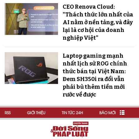
CEO Renova Cloud:
"Thách thức lớn nhất của
AI nằm ở nền tảng, và đây
lại là cơ hội của doanh
nghiệp Việt"
Laptop gaming mạnh
nhất lịch sử ROG chính
thức bán tại Việt Nam:
Đem SH350i ra đổi vẫn
phải bù thêm tiền mới
rước về được
RSS
GIỚI THIỆU
TIN TỨC 24H
BÁO MỚI