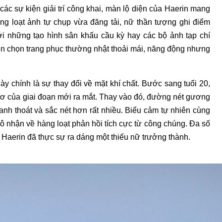
các sự kiện giải trí công khai, màn lộ diện của Haerin mang
ng loạt ảnh tự chụp vừa đăng tải, nữ thần tượng ghi điểm
với những tạo hình sân khấu cầu kỳ hay các bộ ảnh tạp chí
in chọn trang phục thường nhật thoải mái, năng động nhưng
này chính là sự thay đổi về mặt khí chất. Bước sang tuổi 20,
hơ của giai đoạn mới ra mắt. Thay vào đó, đường nét gương
anh thoát và sắc nét hơn rất nhiều. Biểu cảm tự nhiên cùng
 cô nhận về hàng loạt phản hồi tích cực từ công chúng. Đa số
g Haerin đã thực sự ra dáng một thiếu nữ trưởng thành.