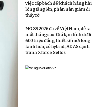
việc cấp bách để ‘khách hàng hài
lòng tăng lên, phàn nàn giảm đi
thấy rõ’
MG ZS 2026 đã về Việt Nam, dễ ra
mắt tháng sau: Giá tạm tính dưới
600 triệu đồng, thiết kế mới long
lanh hơn, có hybrid, ADAS cạnh
tranh Xforce, Seltos