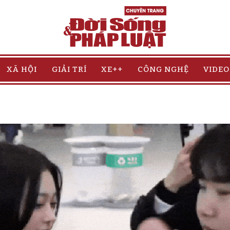
XÃ HỘI
GIẢI TRÍ
XE++
CÔNG NGHỆ
VIDEO