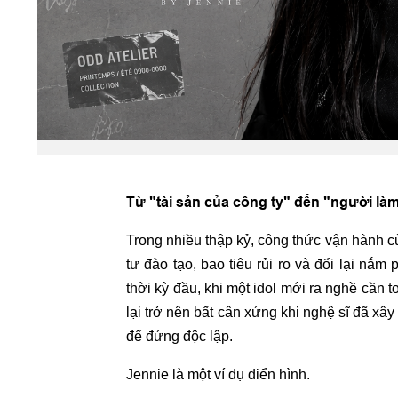
Từ "tài sản của công ty" đến "người là
Trong nhiều thập kỷ, công thức vận hành 
tư đào tạo, bao tiêu rủi ro và đổi lại nắ
thời kỳ đầu, khi một idol mới ra nghề cần t
lại trở nên bất cân xứng khi nghệ sĩ đã x
để đứng độc lập.
Jennie là một ví dụ điển hình.