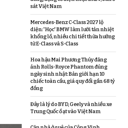
sát Việt Nam
Mercedes-Benz C-Class 2027 lộ
diện: 'Học' BMW làm lưới tản nhiệt
khổng lồ, nhiều chi tiết thừa hưởng
từ E-Class và S-Class
Hoa hậu Mai Phương Thúy đăng
ảnh Rolls-Royce Phantom đúng
ngày sinh nhật: Bản giới hạn 10
chiếc toàn cầu, giá quy đổi gần 68 tỷ
đồng
Đây là lý do BYD, Geely và nhiều xe
Trung Quốc ồ ạt vào Việt Nam
Căn nhà ở quê của Công Vinh