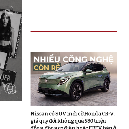
TIN ĐỌC NHIỀU
Nissan có SUV mới cỡ Honda CR-V,
giá quy đổi không quá 580 triệu
đồng, động cơ điện hoặc EREV, bán ở