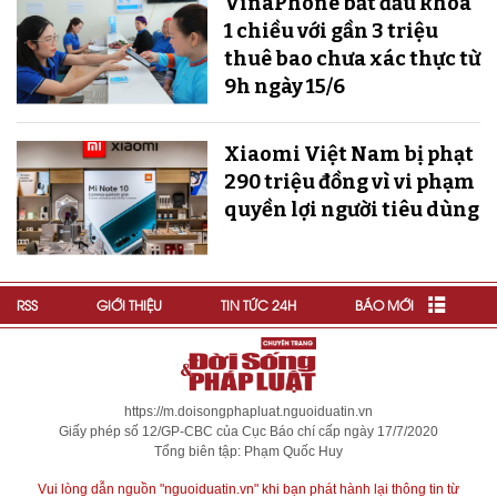
VinaPhone bắt đầu khóa
1 chiều với gần 3 triệu
thuê bao chưa xác thực từ
9h ngày 15/6
Xiaomi Việt Nam bị phạt
290 triệu đồng vì vi phạm
quyền lợi người tiêu dùng
RSS
GIỚI THIỆU
TIN TỨC 24H
BÁO MỚI
https://m.doisongphapluat.nguoiduatin.vn
Giấy phép số 12/GP-CBC của Cục Báo chí cấp ngày 17/7/2020
Tổng biên tập: Phạm Quốc Huy
Vui lòng dẫn nguồn "nguoiduatin.vn" khi bạn phát hành lại thông tin từ