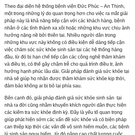
Theo đại diện hệ thống bệnh viện Đức Phúc – An Thịnh,
một trong những lý do quan trọng hơn cho việc ra mắt giải
pháp này là khả năng tiếp cận với các khách hàng, bệnh
nhân ở các tỉnh thành xa xôi hoặc những khu vực chịu ảnh
hưởng nặng nề bởi thiên tai. Nhiều người dân trong
những khu vực này không có điều kiện dễ dàng tiếp cận
việc chăm sóc sức khỏe sinh sản tại các hệ thống hàng
đầu, từ đó bị hạn chế tiếp cận các công nghệ thăm khám
và điều trị, có thể gây chậm trễ cho quá trình điều tr, ảnh
hưởng hạnh phúc lâu dài. Giải pháp đánh giá sức khỏe tại
nhà sẽ giúp họ nhận được thăm khám sức khỏe kịp thời,
đảm bảo không ai bị bỏ lại phía sau.
Bên cạnh đó, giải pháp đánh giá sức khỏe sinh sản tại
nhà ra đời cũng nhằm khuyến khích người dân thực hiện
các kiểm tra sức khỏe định kỳ. Đây là yếu tố quan trọng
giúp phát hiện sớm các vấn đề sức khỏe và có biện pháp
can thiệp kịp thời các vấn đề vô sinh hiếm muộn, các bệnh
lý sinh sản nguy hiểm, từ đó nâng cao chất lượng cuộc