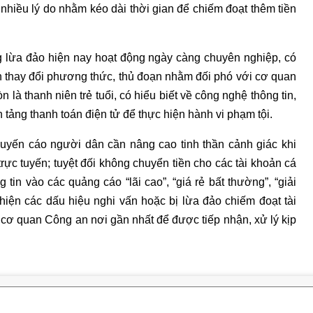
a nhiều lý do nhằm kéo dài thời gian để chiếm đoạt thêm tiền
g lừa đảo hiện nay hoạt động ngày càng chuyên nghiệp, có
n thay đổi phương thức, thủ đoạn nhằm đối phó với cơ quan
là thanh niên trẻ tuổi, có hiểu biết về công nghệ thông tin,
tảng thanh toán điện tử để thực hiện hành vi phạm tội.
uyến cáo người dân cần nâng cao tinh thần cảnh giác khi
rực tuyến; tuyệt đối không chuyển tiền cho các tài khoản cá
 tin vào các quảng cáo “lãi cao”, “giá rẻ bất thường”, “giải
 hiện các dấu hiệu nghi vấn hoặc bị lừa đảo chiếm đoạt tài
cơ quan Công an nơi gần nhất để được tiếp nhận, xử lý kịp