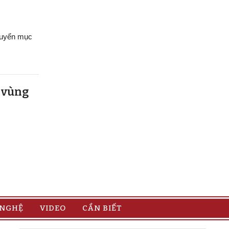
chuyển mục
u vùng
 NGHỆ
VIDEO
CẦN BIẾT