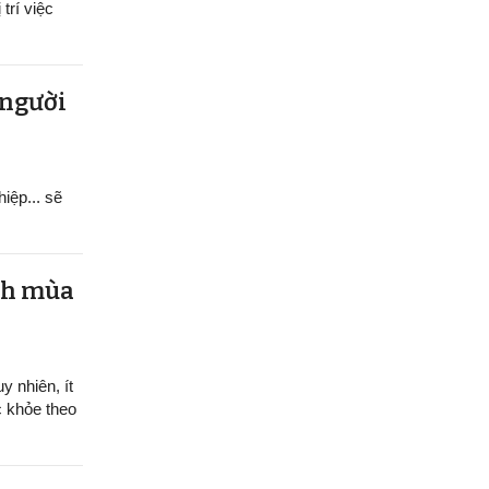
trí việc
 người
hiệp... sẽ
ệnh mùa
y nhiên, ít
c khỏe theo