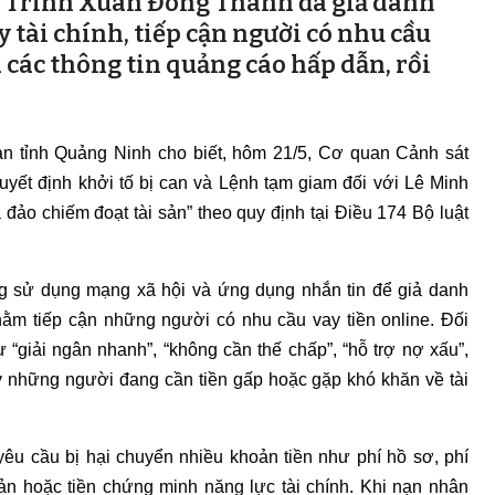
à Trình Xuân Đông Thành đã giả danh
 tài chính, tiếp cận người có nhu cầu
a các thông tin quảng cáo hấp dẫn, rồi
an tỉnh Quảng Ninh cho biết, hôm 21/5, Cơ quan Cảnh sát
uyết định khởi tố bị can và Lệnh tạm giam đối với Lê Minh
đảo chiếm đoạt tài sản” theo quy định tại Điều 174 Bộ luật
ng sử dụng mạng xã hội và ứng dụng nhắn tin để giả danh
hằm tiếp cận những người có nhu cầu vay tiền online. Đối
“giải ngân nhanh”, “không cần thế chấp”, “hỗ trợ nợ xấu”,
ý những người đang cần tiền gấp hoặc gặp khó khăn về tài
yêu cầu bị hại chuyển nhiều khoản tiền như phí hồ sơ, phí
ản hoặc tiền chứng minh năng lực tài chính. Khi nạn nhân