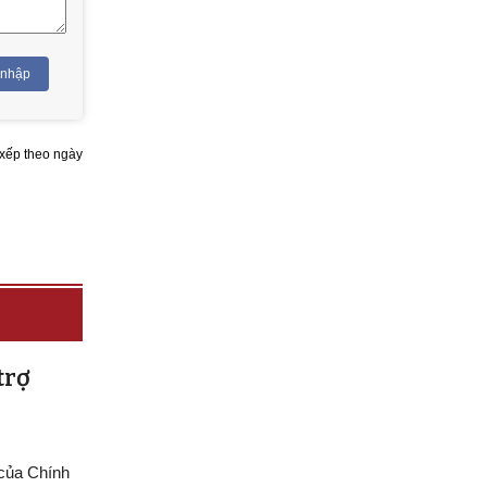
 nhập
xếp theo ngày
trợ
 của Chính