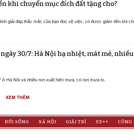
ền khi chuyển mục đích đất tặng cho?
inh giải đáp thắc mắc của bạn đọc về việc, có được giảm tiền khi 
t ngày 30/7: Hà Nội hạ nhiệt, mát mẻ, nhiề
/7 ở Hà Nội và nhiều nơi xuất hiện mưa, có nơi mưa to.
XEM THÊM
ĐỜI SỐNG
XÃ HỘI
GIẢI TRÍ
XE++
CÔNG