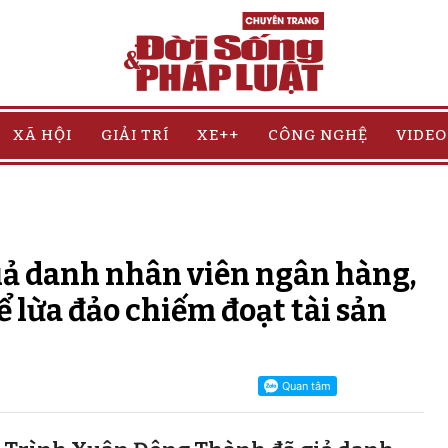
XÃ HỘI
GIẢI TRÍ
XE++
CÔNG NGHỆ
VIDEO
giả danh nhân viên ngân hàng,
ể lừa đảo chiếm đoạt tài sản