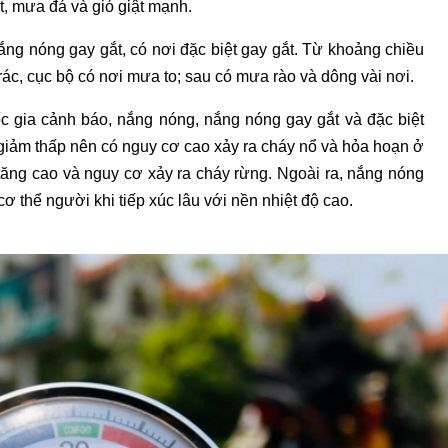
t, mưa đá và gió giật mạnh.
ng nóng gay gắt, có nơi đặc biệt gay gắt. Từ khoảng chiều
rác, cục bộ có nơi mưa to; sau có mưa rào và dông vài nơi.
c gia cảnh báo, nắng nóng, nắng nóng gay gắt và đặc biệt
 giảm thấp nên có nguy cơ cao xảy ra cháy nổ và hỏa hoạn ở
ăng cao và nguy cơ xảy ra cháy rừng. Ngoài ra, nắng nóng
cơ thể người khi tiếp xúc lâu với nền nhiệt độ cao.