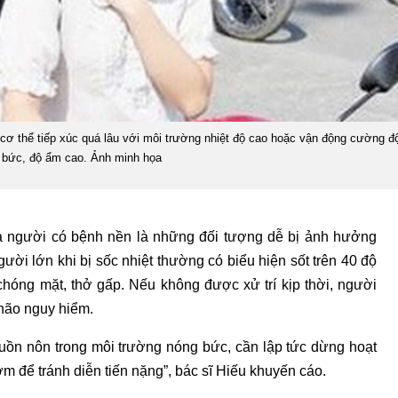
hi cơ thể tiếp xúc quá lâu với môi trường nhiệt độ cao hoặc vận động cường độ
oi bức, độ ẩm cao. Ảnh minh họa
 và người có bệnh nền là những đối tượng dễ bị ảnh hưởng
ười lớn khi bị sốc nhiệt thường có biểu hiện sốt trên 40 độ
chóng mặt, thở gấp. Nếu không được xử trí kịp thời, người
 não nguy hiểm.
 buồn nôn trong môi trường nóng bức, cần lập tức dừng hoạt
m để tránh diễn tiến nặng”, bác sĩ Hiếu khuyến cáo.