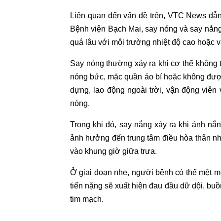
Liên quan đến vấn đề trên, VTC News dẫ
Bệnh viện Bạch Mai, say nóng và say nắng là
quá lâu với môi trường nhiệt độ cao hoặc 
Say nóng thường xảy ra khi cơ thể không th
nóng bức, mặc quần áo bí hoặc không đư
dựng, lao động ngoài trời, vận động viên
nóng.
Trong khi đó, say nắng xảy ra khi ánh nắng
ảnh hưởng đến trung tâm điều hòa thân nhi
vào khung giờ giữa trưa.
Ở giai đoạn nhẹ, người bệnh có thể mệt mỏ
tiến nặng sẽ xuất hiện đau đầu dữ dội, buồn 
tim mạch.