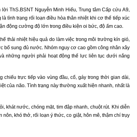
n lời ThS.BSNT Nguyễn Minh Hiếu, Trung tâm Cấp cứu A9,
 tình trạng rối loạn điều hòa thân nhiệt khi cơ thể tiếp xúc
vận động cường độ lớn trong điều kiện oi bức, độ ẩm cao.
ể thải nhiệt hiệu quả do làm việc trong môi trường kín gió,
ợc bổ sung đủ nước. Nhóm nguy cơ cao gồm công nhân xây
 và những người phải hoạt động thể lực liên tục dưới nắng
 chiếu trực tiếp vào vùng đầu, cổ, gáy trong thời gian dài,
ệt của não. Tình trạng này thường xuất hiện nhanh, nhất là
i, khát nước, chóng mặt, tim đập nhanh, chuột rút. Khi diễn
nôn, khó thở, rối loạn ý thức, co giật, hôn mê, thậm chí trụy