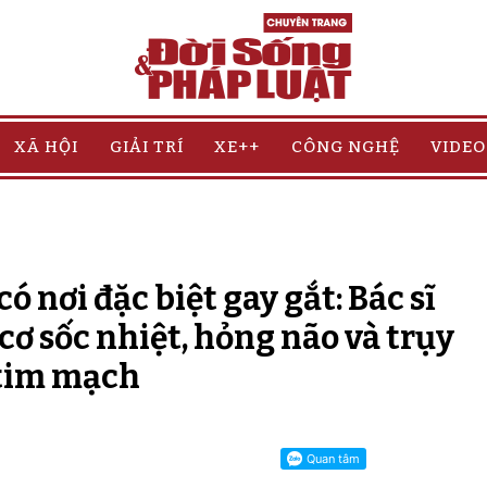
XÃ HỘI
GIẢI TRÍ
XE++
CÔNG NGHỆ
VIDEO
ó nơi đặc biệt gay gắt: Bác sĩ
ơ sốc nhiệt, hỏng não và trụy
tim mạch