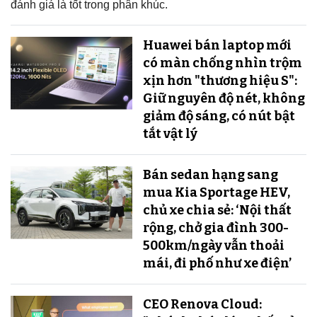
đánh giá là tốt trong phân khúc.
Huawei bán laptop mới
có màn chống nhìn trộm
xịn hơn "thương hiệu S":
Giữ nguyên độ nét, không
giảm độ sáng, có nút bật
tắt vật lý
Bán sedan hạng sang
mua Kia Sportage HEV,
chủ xe chia sẻ: ‘Nội thất
rộng, chở gia đình 300-
500km/ngày vẫn thoải
mái, đi phố như xe điện’
CEO Renova Cloud: