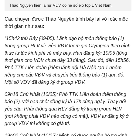
Thảo Nguyên hiện là nữ VĐV có hệ số elo top 1 Việt Nam.
Câu chuyện được Thảo Nguyên trình bày lại với các mốc
thời gian như sau:
“15h42 thứ Bảy (09/05): Lãnh đạo bộ môn thông báo (1)
trong group HLV về việc VĐV tham gia Olympiad theo hình
thức tự túc kinh phí vé máy bay. Hạn đăng ký: 10/05 (tổng
thời gian cho VĐV chưa đầy 33 tiếng). Sau đó, đến 15h56,
Phó TTK Liên đoàn (kiêm lãnh đội Hà Nội) tạo 1 nhóm
riêng cho các VĐV và chuyển tiếp thông báo (1) qua đó.
Một số VĐV đã đăng ký ở group VĐV.
09h18 Chủ Nhật (10/05): Phó TTK Liên đoàn thêm thông
báo (2), với hạn chót đăng ký là 17h cùng ngày. Thay đổi
yêu cầu: Phải thông qua HLV đăng ký trong group HLV
(nơi không phải VĐV nào cũng có mặt), VĐV tự đăng ký ở
group VĐV thì không có giá trị.
19h00 Chủ Nhật (10/05): Mình có được nguồn hỗ trợ kinh