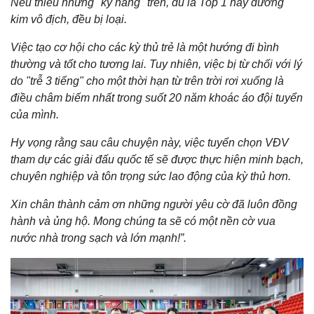
Nếu thiếu những "kỹ năng" trên, dù là Top 1 hay đương
kim vô địch, đều bị loại.
Việc tạo cơ hội cho các kỳ thủ trẻ là một hướng đi bình
thường và tốt cho tương lai. Tuy nhiên, việc bị từ chối với lý
do "trễ 3 tiếng" cho một thời hạn từ trên trời rơi xuống là
điều châm biếm nhất trong suốt 20 năm khoác áo đội tuyển
của mình.
Hy vọng rằng sau câu chuyện này, việc tuyển chọn VĐV
tham dự các giải đấu quốc tế sẽ được thực hiện minh bạch,
chuyên nghiệp và tôn trọng sức lao động của kỳ thủ hơn.
Xin chân thành cảm ơn những người yêu cờ đã luôn đồng
hành và ủng hộ. Mong chúng ta sẽ có một nền cờ vua
nước nhà trong sạch và lớn mạnh!”.