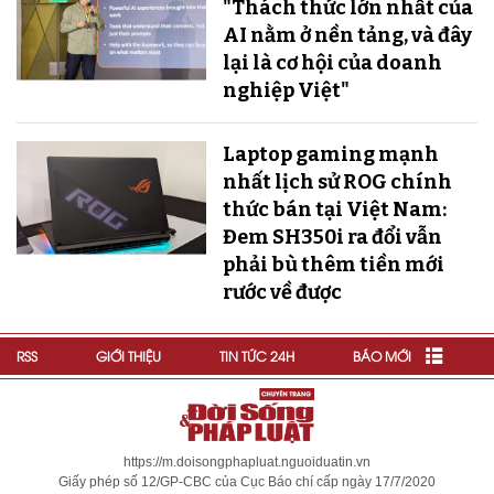
"Thách thức lớn nhất của
AI nằm ở nền tảng, và đây
lại là cơ hội của doanh
nghiệp Việt"
Laptop gaming mạnh
nhất lịch sử ROG chính
thức bán tại Việt Nam:
Đem SH350i ra đổi vẫn
phải bù thêm tiền mới
rước về được
RSS
GIỚI THIỆU
TIN TỨC 24H
BÁO MỚI
https://m.doisongphapluat.nguoiduatin.vn
Giấy phép số 12/GP-CBC của Cục Báo chí cấp ngày 17/7/2020