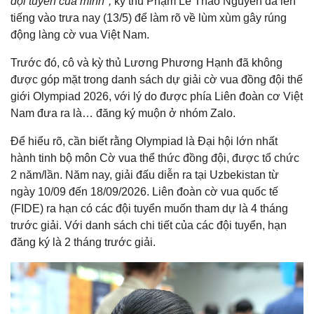
đội tuyển của mình",
kỳ thủ Phạm Lê Thảo Nguyên đã lên
tiếng vào trưa nay (13/5) để làm rõ về lùm xùm gây rúng
động làng cờ vua Việt Nam.
Trước đó, cô và kỳ thủ Lương Phương Hạnh đã không
được góp mặt trong danh sách dự giải cờ vua đồng đội thế
giới Olympiad 2026, với lý do được phía Liên đoàn cơ Việt
Nam đưa ra là… đăng ký muộn ở nhóm Zalo.
Để hiểu rõ, cần biết rằng Olympiad là Đại hội lớn nhất
hành tinh bộ môn Cờ vua thể thức đồng đội, được tổ chức
2 năm/lần. Năm nay, giải đấu diễn ra tại Uzbekistan từ
ngày 10/09 đến 18/09/2026. Liên đoàn cờ vua quốc tế
(FIDE) ra hạn có các đội tuyển muốn tham dự là 4 tháng
trước giải. Với danh sách chi tiết của các đội tuyển, hạn
đăng ký là 2 tháng trước giải.