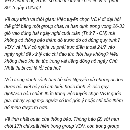
VĐV chuẩn bị, vì một số nhà tài trợ chỉ biết tin vào "phút
89" (ngày 10/05)?
Về quy trình và thời gian: Việc tuyển chọn VĐV đi đại hội
thế giới bằng một group chat, ra hạn định trong vòng 26-33
giờ vào đúng hai ngày nghỉ cuối tuần (Thứ 7 - CN) mà
không có thông báo thăm dò trước đó có đúng quy trình?
VĐV và HLV có nghĩa vụ phải trực điện thoại 24/7 vào
ngày nghỉ để xử lý các chỉ đạo tức thời hay không? Nếu
không theo kịp tin tức trong vài tiếng đồng hồ ngày Chủ
Nhật thì bị coi là lỗi của họ?
Nếu trong danh sách bạn bè của Nguyên và những ai đọc
được bài viết này có am hiểu hoặc rành về các quy
định/văn bản chính thức trong việc tuyển chọn VĐV quốc
gia, rất hy vọng mọi người có thể góp ý hoặc chỉ bảo thêm
để mình được rõ hơn.
Về tính nhất quán của thông báo: Thông báo (2) với hạn
chót 17h chỉ xuất hiện trong group VĐV, còn trong group