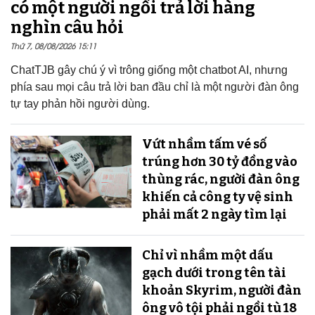
có một người ngồi trả lời hàng
nghìn câu hỏi
Thứ 7, 08/08/2026 15:11
ChatTJB gây chú ý vì trông giống một chatbot AI, nhưng
phía sau mọi câu trả lời ban đầu chỉ là một người đàn ông
tự tay phản hồi người dùng.
Vứt nhầm tấm vé số
trúng hơn 30 tỷ đồng vào
thùng rác, người đàn ông
khiến cả công ty vệ sinh
phải mất 2 ngày tìm lại
Chỉ vì nhầm một dấu
gạch dưới trong tên tài
khoản Skyrim, người đàn
ông vô tội phải ngồi tù 18