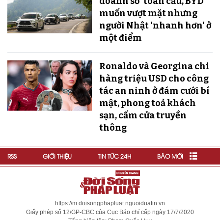
doanh số' toàn cầu, BYD
muốn vượt mặt nhưng
người Nhật 'nhanh hơn' ở
một điểm
Ronaldo và Georgina chi
hàng triệu USD cho công
tác an ninh ở đám cưới bí
mật, phong toả khách
sạn, cấm cửa truyền
thông
RSS
GIỚI THIỆU
TIN TỨC 24H
BÁO MỚI
https://m.doisongphapluat.nguoiduatin.vn
Giấy phép số 12/GP-CBC của Cục Báo chí cấp ngày 17/7/2020