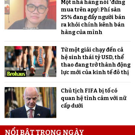
Một nhà hàng nói ‘đừng
mua trên app’: Phí sàn
25% đang đẩy người bán
ra khỏi chính kênh bán
hàng của mình
Từ một giải chạy đến cả
hệ sinh thái tỷ USD, thể
thao đang trở thành động
lực mới của kinh tế đô thị
Chủ tịch FIFA bị tố có
quan hệ tình cảm với nữ
cấp dưới
NỔI BẬT TRONG NGÀY