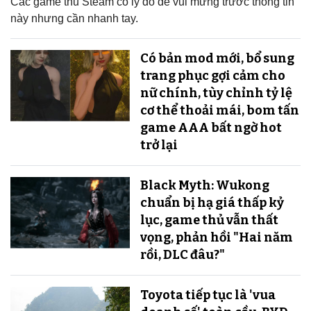
Các game thủ Steam có lý do để vui mừng trước thông tin
này nhưng cần nhanh tay.
Có bản mod mới, bổ sung
trang phục gợi cảm cho
nữ chính, tùy chỉnh tỷ lệ
cơ thể thoải mái, bom tấn
game AAA bất ngờ hot
trở lại
Black Myth: Wukong
chuẩn bị hạ giá thấp kỷ
lục, game thủ vẫn thất
vọng, phản hồi "Hai năm
rồi, DLC đâu?"
Toyota tiếp tục là 'vua