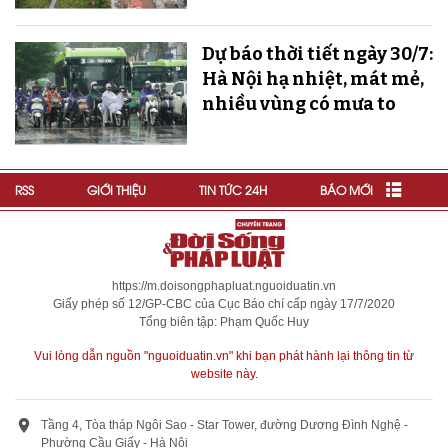
Dự báo thời tiết ngày 30/7:
Hà Nội hạ nhiệt, mát mẻ,
nhiều vùng có mưa to
RSS
GIỚI THIỆU
TIN TỨC 24H
BÁO MỚI
https://m.doisongphapluat.nguoiduatin.vn
Giấy phép số 12/GP-CBC của Cục Báo chí cấp ngày 17/7/2020
Tổng biên tập: Phạm Quốc Huy
Vui lòng dẫn nguồn "nguoiduatin.vn" khi bạn phát hành lại thông tin từ
website này.
Tầng 4, Tòa tháp Ngôi Sao - Star Tower, đường Dương Đình Nghệ -
Phường Cầu Giấy - Hà Nội