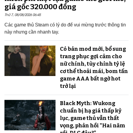
giá gốc 320.000 đồng
Thứ 7, 08/08/2026 06:45
Các game thủ Steam có lý do để vui mừng trước thông tin
này nhưng cần nhanh tay.
Có bản mod mới, bổ sung
trang phục gợi cảm cho
nữ chính, tùy chỉnh tỷ lệ
cơ thể thoải mái, bom tấn
game AAA bất ngờ hot
trở lại
Black Myth: Wukong
chuẩn bị hạ giá thấp kỷ
lục, game thủ vẫn thất
vọng, phản hồi "Hai năm