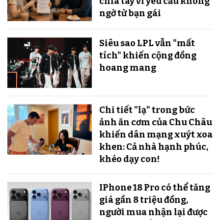
chia tay vì yêu cầu không
ngờ từ bạn gái
Siêu sao LPL vẫn "mất
tích" khiến cộng đồng
hoang mang
Chi tiết "lạ" trong bức
ảnh ăn cơm của Chu Châu
khiến dân mạng xuýt xoa
khen: Cả nhà hạnh phúc,
khéo dạy con!
IPhone 18 Pro có thể tăng
giá gần 8 triệu đồng,
người mua nhận lại được