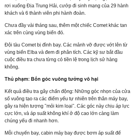
rơi xuống Địa Trung Hải, cướp đi sinh mạng của 29 hành
khách và 6 thành viên phi hành đoàn.
Chưa đầy vài tháng sau, thêm một chiếc Comet khác tan
xác trên cùng vùng biển đó.
Đội tàu Comet bị đình bay. Các mảnh vỡ được vớt lên từ
vùng biển Elba và đem đi phân tích. Các kỹ sư bắt đầu
cuộc điều tra chưa từng có tiền lệ trong lịch sử hàng
không.
Thủ phạm: Bốn góc vuông tưởng vô hại
Kết quả điều tra gây chấn động: Những góc nhọn của cửa
sổ vuông tạo ra các điểm yếu tự nhiên trên thân máy bay,
gây ra hiện tượng "mỏi kim loại". Các góc này chịu áp lực
cực lớn, và áp suất không khí ở độ cao lớn càng làm
chúng yếu đi nhanh hơn.
Mỗi chuyến bay, cabin máy bay được bơm áp suất để