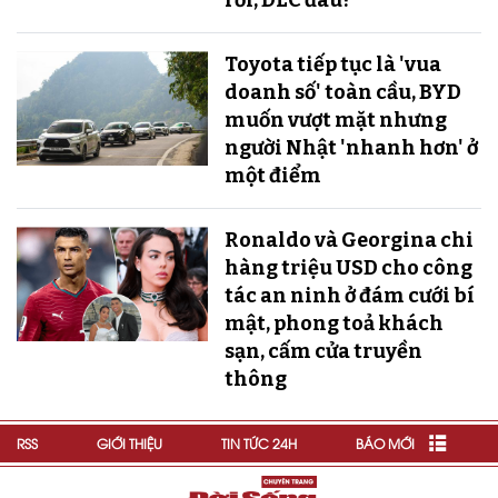
rồi, DLC đâu?"
Toyota tiếp tục là 'vua
doanh số' toàn cầu, BYD
muốn vượt mặt nhưng
người Nhật 'nhanh hơn' ở
một điểm
Ronaldo và Georgina chi
hàng triệu USD cho công
tác an ninh ở đám cưới bí
mật, phong toả khách
sạn, cấm cửa truyền
thông
RSS
GIỚI THIỆU
TIN TỨC 24H
BÁO MỚI