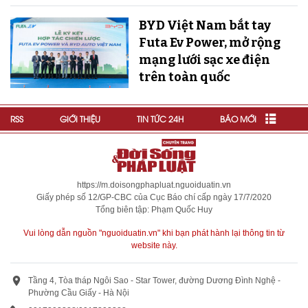
BYD Việt Nam bắt tay
Futa Ev Power, mở rộng
mạng lưới sạc xe điện
trên toàn quốc
RSS
GIỚI THIỆU
TIN TỨC 24H
BÁO MỚI
https://m.doisongphapluat.nguoiduatin.vn
Giấy phép số 12/GP-CBC của Cục Báo chí cấp ngày 17/7/2020
Tổng biên tập: Phạm Quốc Huy
Vui lòng dẫn nguồn "nguoiduatin.vn" khi bạn phát hành lại thông tin từ
website này.
Tầng 4, Tòa tháp Ngôi Sao - Star Tower, đường Dương Đình Nghệ -
Phường Cầu Giấy - Hà Nội