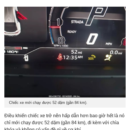
Chiếc xe mới chạy được 52 dặm (gần 84 km).
Điều khiến chiếc xe trở nên hấp dẫn hơn bao giờ hết là nó
chỉ mới chạy được 52 dặm (gần 84 km), đi kèm với chìa
khóa và không có vấn đề gì về cơ khí.