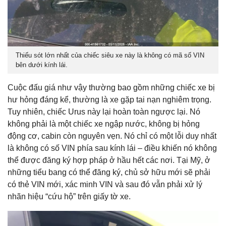
Thiếu sót lớn nhất của chiếc siêu xe này là không có mã số VIN
bên dưới kính lái.
Cuộc đấu giá như vậy thường bao gồm những chiếc xe bị
hư hỏng đáng kể, thường là xe gặp tai nạn nghiêm trọng.
Tuy nhiên, chiếc Urus này lại hoàn toàn ngược lại. Nó
không phải là một chiếc xe ngập nước, không bị hỏng
động cơ, cabin còn nguyên vẹn. Nó chỉ có một lỗi duy nhất
là không có số VIN phía sau kính lái – điều khiến nó không
thể được đăng ký hợp pháp ở hầu hết các nơi. Tại Mỹ, ở
những tiểu bang có thể đăng ký, chủ sở hữu mới sẽ phải
có thẻ VIN mới, xác minh VIN và sau đó vẫn phải xử lý
nhãn hiệu “cứu hộ” trên giấy tờ xe.