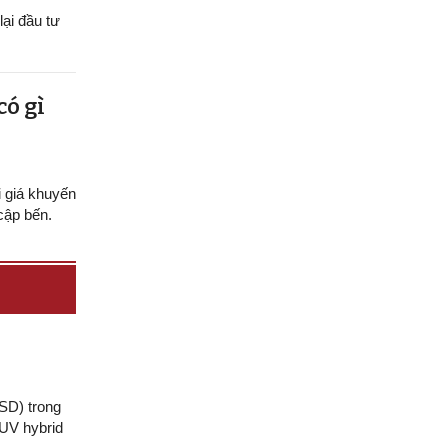
ại đầu tư
có gì
 giá khuyến
cập bến.
SD) trong
SUV hybrid