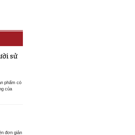
ười sử
sản phẩm có
ng của
ên đơn giản