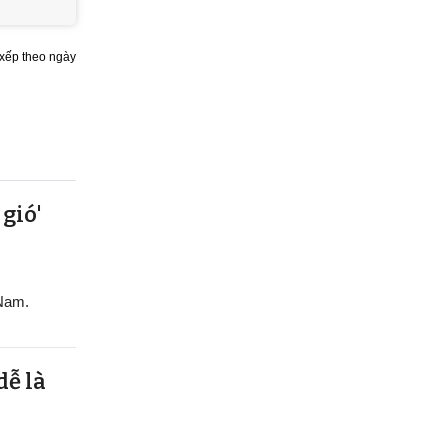
xếp theo ngày
gió'
 Nam.
dễ là