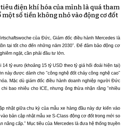
tiêu điện khí hóa của mình là quá tham
 một số tiền không nhỏ vào động cơ đốt
irtschaftswoche của Đức, Giám đốc điều hành Mercedes là
 tồn tại tốt cho đến những năm 2030". Để đảm bảo động cơ
hiêm ngặt, cần phải đầu tư lớn.
 14 tỷ euro (khoảng 15 tỷ USD theo tỷ giá hối đoái hiện tại)
tiền này được dành cho "công nghệ đốt cháy công nghệ cao"
 hóa. Mặc dù giám đốc điều hành doanh nghiệp người Đức
 chi bao nhiêu cho ICE, nhưng ông thừa nhận rằng "nhiều
ập nhật giữa chu kỳ của mẫu xe hàng đầu này dự kiến ​​vào
 vào bản cập nhật mẫu xe S-Class động cơ đốt trong mới so
bản nâng cấp." Mục tiêu của Mercedes là đưa hệ thống truyền