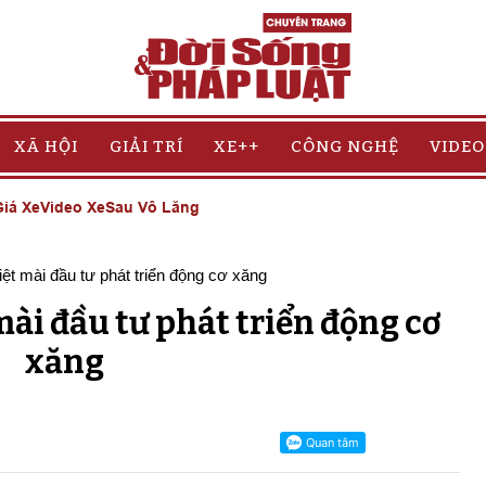
XÃ HỘI
GIẢI TRÍ
XE++
CÔNG NGHỆ
VIDEO
iá Xe
Video Xe
Sau Vô Lăng
ài đầu tư phát triển động cơ
xăng