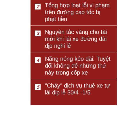
Tổng hợp loạt lỗi vi phạm
2
trên đường cao tốc bị
phạt tiền
Nguyên tắc vàng cho tài
3
mới khi lái xe đường dài
dịp nghỉ lễ
Nắng nóng kéo dài: Tuyệt
4
đối không để những thứ
này trong cốp xe
"Cháy" dịch vụ thuê xe tự
5
lái dịp lễ 30/4 -1/5