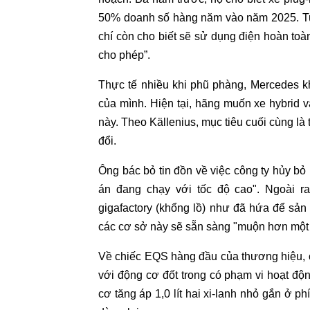
50% doanh số hàng năm vào năm 2025. Tuy 
chí còn cho biết sẽ sử dụng điện hoàn toà
cho phép”.
Thực tế nhiều khi phũ phàng, Mercedes kh
của mình. Hiện tại, hãng muốn xe hybrid 
này. Theo Källenius, mục tiêu cuối cùng l
đổi.
Ông bác bỏ tin đồn về việc công ty hủy bỏ
án đang chạy với tốc độ cao". Ngoài 
gigafactory (khổng lồ) như đã hứa để sản
các cơ sở này sẽ sẵn sàng "muộn hơn một 
Về chiếc EQS hàng đầu của thương hiệu, c
với động cơ đốt trong có phạm vi hoạt độ
cơ tăng áp 1,0 lít hai xi-lanh nhỏ gắn ở p