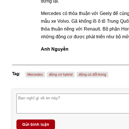
dừng lại.
Mercedes có thỏa thuận với Geely để cùng
mẫu xe Volvo. Gã khổng lồ ô tô Trung Qu
thỏa thuận riêng với Renault. Bộ phận Ho
những động cơ được phát triển như bộ mở
Anh Nguyễn
Tag:
Mercedes
động cơ hybrid
động cơ đốt trong
Gửi bình luận