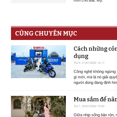
mới cho Bắc Mỹ.
CÙNG CHUYÊN MỤC
Cách những công
dụng
Thứ 6, 31/07/2026 16:17
Công nghệ không ngừng p
gì mới, mà là nó giải qu
người dùng đang định hìn
Mua sắm để nâng
Thứ 7, 25/07/2026 19:00
Giữa nhịp sống bận rộn, 