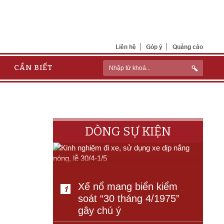
Liên hệ
Góp ý
Quảng cáo
CẦN BIẾT
DÒNG SỰ KIỆN
Xế nổ mang biển kiểm
1
soát “30 tháng 4/1975”
gây chú ý