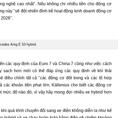
ng nghệ cao nhất". Nếu không chi nhiều tiền cho động cơ
ng này "sẽ đột nhiên đình trệ hoạt động kinh doanh động cơ
 2028".
cedes Amg E 53 hybrid.
 các quy định của Euro 7 và China 7 cũng như việc cách
 sạch hơn mới có thể đáp ứng các quy định về khí thải
ẽ điều chỉnh tất cả "các động cơ đốt trong và các tổ hợp
rả các khoản tiền phạt lớn. Källenius cho biết các động cơ
ột mức độ nào đó, vì vậy hãy mong đợi nhiều xe hybrid hơn
 khi quá trình chuyển đổi sang xe điện không diễn ra như kế
-in hybrid và xe chạy hoàn toàn bằng điện sẽ chiếm khoảng