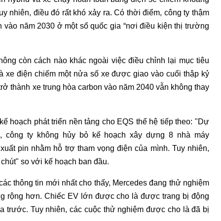
nhiên, điều đó rất khó xảy ra. Có thời điểm, công ty thậm
n vào năm 2030 ở một số quốc gia “nơi điều kiện thị trường
ông còn cách nào khác ngoài việc điều chỉnh lại mục tiêu
và xe điện chiếm một nửa số xe được giao vào cuối thập kỷ
à trở thành xe trung hòa carbon vào năm 2040 vẫn không thay
 kế hoạch phát triển nền tảng cho EQS thế hệ tiếp theo: "Dự
ra, công ty không hủy bỏ kế hoạch xây dựng 8 nhà máy
 xuất pin nhằm hỗ trợ tham vọng điện của mình. Tuy nhiên,
chút" so với kế hoạch ban đầu.
ác thông tin mới nhất cho thấy, Mercedes đang thử nghiệm
ng rộng hơn. Chiếc EV lớn được cho là được trang bị động
hía trước. Tuy nhiên, các cuộc thử nghiệm được cho là đã bị