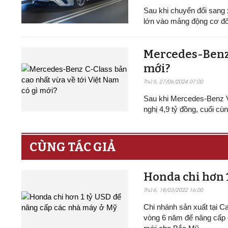
Sau khi chuyển đổi sang 
lớn vào mảng động cơ đốt
Mercedes-Benz C
mới?
Thứ 5, 27/06/2024 07:00
Sau khi Mercedes-Benz 
nghị 4,9 tỷ đồng, cuối c
CÙNG TÁC GIẢ
Honda chi hơn 1
Thứ 6, 18/03/2022 16:00
Chi nhánh sản xuất tại C
vòng 6 năm để nâng cấp 