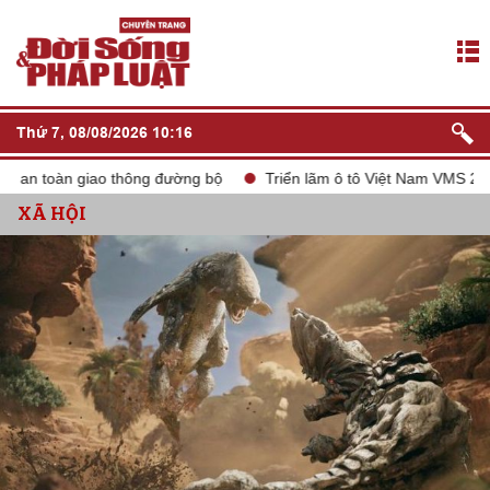
Thứ 7, 08/08/2026 10:16
oàn giao thông đường bộ
Triển lãm ô tô Việt Nam VMS 2024
XÃ HỘI