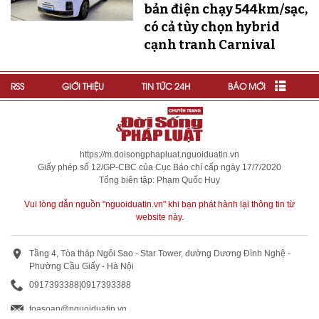
bản điện chạy 544km/sạc,
có cả tùy chọn hybrid
cạnh tranh Carnival
RSS
GIỚI THIỆU
TIN TỨC 24H
BÁO MỚI
https://m.doisongphapluat.nguoiduatin.vn
Giấy phép số 12/GP-CBC của Cục Báo chí cấp ngày 17/7/2020
Tổng biên tập: Phạm Quốc Huy
Vui lòng dẫn nguồn "nguoiduatin.vn" khi bạn phát hành lại thông tin từ
website này.
Tầng 4, Tòa tháp Ngôi Sao - Star Tower, đường Dương Đình Nghệ -
Phường Cầu Giấy - Hà Nội
0917393388
|
0917393388
toasoan@nguoiduatin.vn