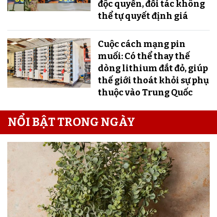
độc quyền, đối tác không
thể tự quyết định giá
Cuộc cách mạng pin
muối: Có thể thay thế
dòng lithium đắt đỏ, giúp
thế giới thoát khỏi sự phụ
thuộc vào Trung Quốc
NỔI BẬT TRONG NGÀY