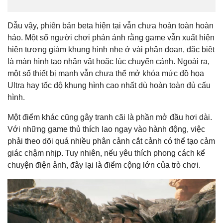
Dẫu vậy, phiên bản beta hiện tại vẫn chưa hoàn toàn hoàn
hảo. Một số người chơi phản ánh rằng game vẫn xuất hiện
hiện tượng giảm khung hình nhẹ ở vài phân đoạn, đặc biệt
là màn hình tạo nhân vật hoặc lúc chuyển cảnh. Ngoài ra,
một số thiết bị mạnh vẫn chưa thể mở khóa mức đồ họa
Ultra hay tốc độ khung hình cao nhất dù hoàn toàn đủ cấu
hình.
Một điểm khác cũng gây tranh cãi là phần mở đầu hơi dài.
Với những game thủ thích lao ngay vào hành động, việc
phải theo dõi quá nhiều phân cảnh cắt cảnh có thể tạo cảm
giác chậm nhịp. Tuy nhiên, nếu yêu thích phong cách kể
chuyện điện ảnh, đây lại là điểm cộng lớn của trò chơi.