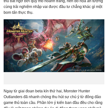
thủ bất ngờ bởi quy mô hoành tráng, nền đồ họa ấn tượng
cùng trải nghiệm nhập vai được đầu tư chẳng khác gì một
bom tấn thực thụ.
Ngay từ giai đoạn beta kín thứ hai, Monster Hunter
Outlanders đã nhanh chóng thu hút sự chú ý từ đông đảo
game thủ toàn cầu. Phần lớn ý kiến ban đầu đều cho rằng