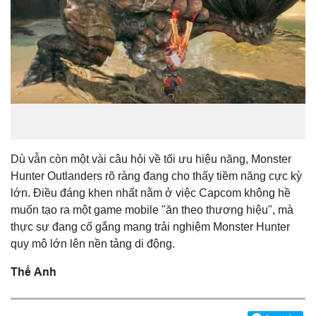
Dù vẫn còn một vài câu hỏi về tối ưu hiệu năng, Monster
Hunter Outlanders rõ ràng đang cho thấy tiềm năng cực kỳ
lớn. Điều đáng khen nhất nằm ở việc Capcom không hề
muốn tạo ra một game mobile "ăn theo thương hiệu", mà
thực sự đang cố gắng mang trải nghiệm Monster Hunter
quy mô lớn lên nền tảng di động.
Thế Anh