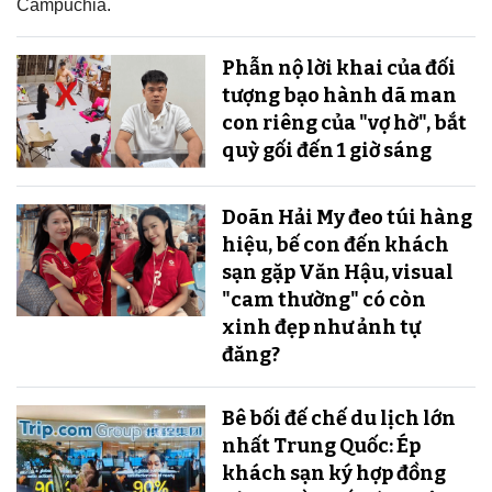
Campuchia.
Phẫn nộ lời khai của đối
tượng bạo hành dã man
con riêng của "vợ hờ", bắt
quỳ gối đến 1 giờ sáng
Doãn Hải My đeo túi hàng
hiệu, bế con đến khách
sạn gặp Văn Hậu, visual
"cam thường" có còn
xinh đẹp như ảnh tự
đăng?
Bê bối đế chế du lịch lớn
nhất Trung Quốc: Ép
khách sạn ký hợp đồng