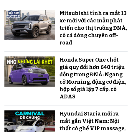
Mitsubishi tính ra mắt 13
xe mới với các mẫu phát
triển cho thị trường ĐNÁ,
có cả dòng chuyên off-
road
Honda Super One chốt
giá quy đổi hơn 640 triệu
đồng trong ĐNÁ: Ngang
cỡ Morning, động cơ điện,
hộp số giả lập 7 cấp, có
ADAS
Hyundai Staria mới ra
mắt gần Việt Nam: Nội
thất có ghế VIP massage,