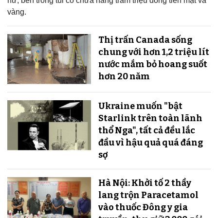
nữ, bên trong túi có chứa hàng trăm triệu đồng tiền mặt và
vàng.
Thị trấn Canada sống
chung với hơn 1,2 triệu lít
nước mắm bỏ hoang suốt
hơn 20 năm
Ukraine muốn "bật
Starlink trên toàn lãnh
thổ Nga", tất cả đều lắc
đầu vì hậu quả quá đáng
sợ
Hà Nội: Khởi tố 2 thầy
lang trộn Paracetamol
vào thuốc Đông y gia