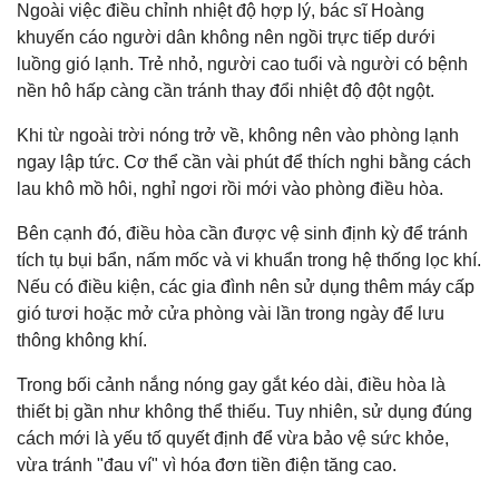
Ngoài việc điều chỉnh nhiệt độ hợp lý, bác sĩ Hoàng
khuyến cáo người dân không nên ngồi trực tiếp dưới
luồng gió lạnh. Trẻ nhỏ, người cao tuổi và người có bệnh
nền hô hấp càng cần tránh thay đổi nhiệt độ đột ngột.
Khi từ ngoài trời nóng trở về, không nên vào phòng lạnh
ngay lập tức. Cơ thể cần vài phút để thích nghi bằng cách
lau khô mồ hôi, nghỉ ngơi rồi mới vào phòng điều hòa.
Bên cạnh đó, điều hòa cần được vệ sinh định kỳ để tránh
tích tụ bụi bẩn, nấm mốc và vi khuẩn trong hệ thống lọc khí.
Nếu có điều kiện, các gia đình nên sử dụng thêm máy cấp
gió tươi hoặc mở cửa phòng vài lần trong ngày để lưu
thông không khí.
Trong bối cảnh nắng nóng gay gắt kéo dài, điều hòa là
thiết bị gần như không thể thiếu. Tuy nhiên, sử dụng đúng
cách mới là yếu tố quyết định để vừa bảo vệ sức khỏe,
vừa tránh "đau ví" vì hóa đơn tiền điện tăng cao.