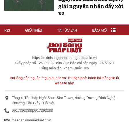
giải nguyên nhân đầy xót
xa
RSS
GIỚI THIỆU
TIN TỨC 24H
BÁO MỚI
https://m.doisongphapluat.nguoiduatin.vn
Giấy phép số 12/GP-CBC của Cục Báo chí cấp ngày 17/7/2020
Tổng biên tập: Phạm Quốc Huy
Vui lòng dẫn nguồn "nguoiduatin.vn" khi bạn phát hành lại thông tin từ
website này.
Tầng 4, Tòa tháp Ngôi Sao - Star Tower, đường Dương Đình Nghệ -
Phường Cầu Giấy - Hà Nội
0917393388
|
0917393388
toasoan@nguoiduatin.vn