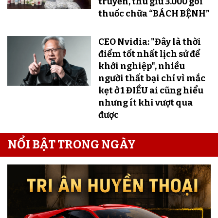
truyền, thu giữ 3.000 gói
thuốc chữa “BÁCH BỆNH”
CEO Nvidia: "Đây là thời
điểm tốt nhất lịch sử để
khởi nghiệp", nhiều
người thất bại chỉ vì mắc
kẹt ở 1 ĐIỀU ai cũng hiểu
nhưng ít khi vượt qua
được
NỔI BẬT TRONG NGÀY