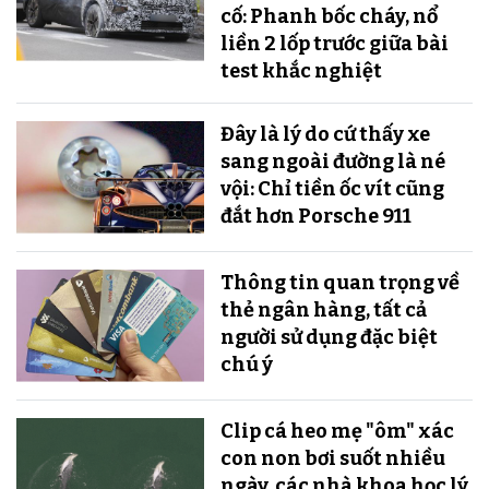
cố: Phanh bốc cháy, nổ
liền 2 lốp trước giữa bài
test khắc nghiệt
Đây là lý do cứ thấy xe
sang ngoài đường là né
vội: Chỉ tiền ốc vít cũng
đắt hơn Porsche 911
Thông tin quan trọng về
thẻ ngân hàng, tất cả
người sử dụng đặc biệt
chú ý
Clip cá heo mẹ "ôm" xác
con non bơi suốt nhiều
ngày, các nhà khoa học lý