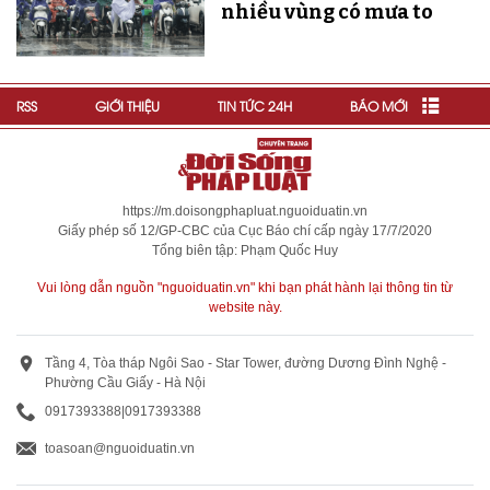
nhiều vùng có mưa to
RSS
GIỚI THIỆU
TIN TỨC 24H
BÁO MỚI
https://m.doisongphapluat.nguoiduatin.vn
Giấy phép số 12/GP-CBC của Cục Báo chí cấp ngày 17/7/2020
Tổng biên tập: Phạm Quốc Huy
Vui lòng dẫn nguồn "nguoiduatin.vn" khi bạn phát hành lại thông tin từ
website này.
Tầng 4, Tòa tháp Ngôi Sao - Star Tower, đường Dương Đình Nghệ -
Phường Cầu Giấy - Hà Nội
0917393388
|
0917393388
toasoan@nguoiduatin.vn