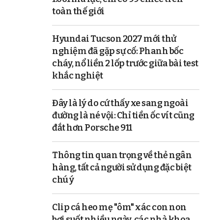
toàn thế giới
Hyundai Tucson 2027 mới thử
nghiệm đã gặp sự cố: Phanh bốc
cháy, nổ liền 2 lốp trước giữa bài test
khắc nghiệt
Đây là lý do cứ thấy xe sang ngoài
đường là né vội: Chỉ tiền ốc vít cũng
đắt hơn Porsche 911
Thông tin quan trọng về thẻ ngân
hàng, tất cả người sử dụng đặc biệt
chú ý
Clip cá heo mẹ "ôm" xác con non
bơi suốt nhiều ngày, các nhà khoa