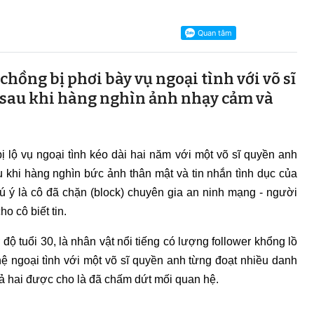
hồng bị phơi bày vụ ngoại tình với võ sĩ
i sau khi hàng nghìn ảnh nhạy cảm và
 lộ vụ ngoại tình kéo dài hai năm với một võ sĩ quyền anh
au khi hàng nghìn bức ảnh thân mật và tin nhắn tình dục của
hú ý là cô đã chặn (block) chuyên gia an ninh mạng - người
o cô biết tin.
ộ tuổi 30, là nhân vật nổi tiếng có lượng follower khổng lồ
hệ ngoại tình với một võ sĩ quyền anh từng đoạt nhiều danh
 cả hai được cho là đã chấm dứt mối quan hệ.