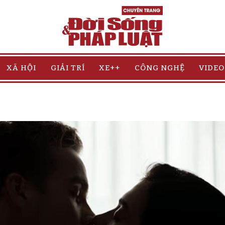
XÃ HỘI
GIẢI TRÍ
XE++
CÔNG NGHỆ
VIDEO