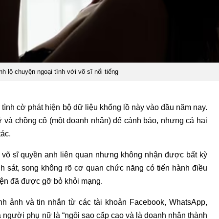
 lộ chuyện ngoại tình với võ sĩ nổi tiếng
ình cờ phát hiện bộ dữ liệu khổng lồ này vào đầu năm nay.
nữ và chồng cô (một doanh nhân) để cảnh báo, nhưng cả hai
tác.
i võ sĩ quyền anh liên quan nhưng không nhận được bất kỳ
h sát, song không rõ cơ quan chức năng có tiến hành điều
hiện đã được gỡ bỏ khỏi mạng.
nh ảnh và tin nhắn từ các tài khoản Facebook, WhatsApp,
ả người phụ nữ là “ngôi sao cấp cao và là doanh nhân thành