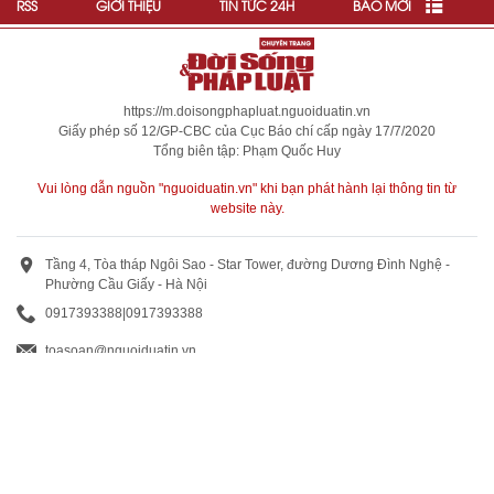
RSS
GIỚI THIỆU
TIN TỨC 24H
BÁO MỚI
https://m.doisongphapluat.nguoiduatin.vn
Giấy phép số 12/GP-CBC của Cục Báo chí cấp ngày 17/7/2020
Tổng biên tập: Phạm Quốc Huy
Vui lòng dẫn nguồn "nguoiduatin.vn" khi bạn phát hành lại thông tin từ
website này.
Tầng 4, Tòa tháp Ngôi Sao - Star Tower, đường Dương Đình Nghệ -
Phường Cầu Giấy - Hà Nội
0917393388
|
0917393388
toasoan@nguoiduatin.vn
BÁO GIÁ QUẢNG CÁO
Truyền thông và quảng cáo : 0824 799 799