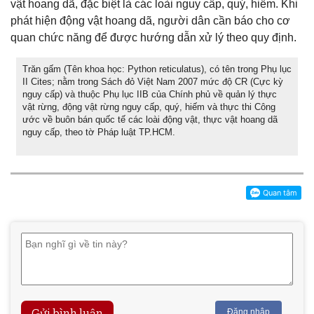
vật hoang dã, đặc biệt là các loài nguy cấp, quý, hiếm. Khi
phát hiện động vật hoang dã, người dân cần báo cho cơ
quan chức năng để được hướng dẫn xử lý theo quy định.
Trăn gấm (Tên khoa học: Python reticulatus), có tên trong Phụ lục
II Cites; nằm trong Sách đỏ Việt Nam 2007 mức độ CR (Cực kỳ
nguy cấp) và thuộc Phụ lục IIB của Chính phủ về quản lý thực
vật rừng, động vật rừng nguy cấp, quý, hiếm và thực thi Công
ước về buôn bán quốc tế các loài động vật, thực vật hoang dã
nguy cấp, theo tờ Pháp luật TP.HCM.
Gửi bình luận
Đăng nhập