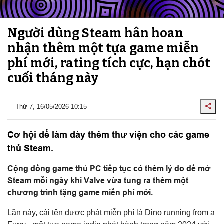
Người dùng Steam hân hoan
nhận thêm một tựa game miễn
phí mới, rating tích cực, hạn chót
cuối tháng này
Thứ 7, 16/05/2026 10:15
Cơ hội để làm dày thêm thư viện cho các game
thủ Steam.
Cộng đồng game thủ PC tiếp tục có thêm lý do để mở
Steam mỗi ngày khi Valve vừa tung ra thêm một
chương trình tặng game miễn phí mới.
Lần này, cái tên được phát miễn phí là Dino running from a