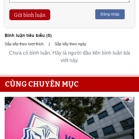
Gửi bình luận
Đăng nhập
Bình luận tiêu biểu (
0
)
Sắp xếp theo lượt thích
|
Sắp xếp theo ngày
Chưa có bình luận. Hãy là người đầu tiên bình luận bài
viết này.
CÙNG CHUYÊN MỤC