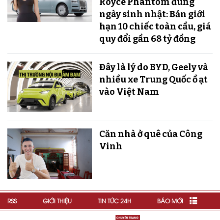
Royce Phantom đúng
ngày sinh nhật: Bản giới
hạn 10 chiếc toàn cầu, giá
quy đổi gần 68 tỷ đồng
Đây là lý do BYD, Geely và
nhiều xe Trung Quốc ồ ạt
vào Việt Nam
Căn nhà ở quê của Công
Vinh
RSS
GIỚI THIỆU
TIN TỨC 24H
BÁO MỚI