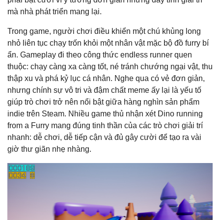
mà nhà phát triển mang lại.
Trong game, người chơi điều khiển một chú khủng long
nhỏ liên tục chạy trốn khỏi một nhân vật mặc bộ đồ furry bí
ẩn. Gameplay đi theo công thức endless runner quen
thuộc: chạy càng xa càng tốt, né tránh chướng ngại vật, thu
thập xu và phá kỷ lục cá nhân. Nghe qua có vẻ đơn giản,
nhưng chính sự vô tri và đậm chất meme ấy lại là yếu tố
giúp trò chơi trở nên nổi bật giữa hàng nghìn sản phẩm
indie trên Steam. Nhiều game thủ nhận xét Dino running
from a Furry mang đúng tinh thần của các trò chơi giải trí
nhanh: dễ chơi, dễ tiếp cận và đủ gây cười để tạo ra vài
giờ thư giãn nhẹ nhàng.