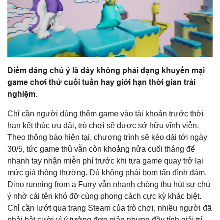
Điểm đáng chú ý là đây không phải dạng khuyến mại
game chơi thử cuối tuần hay giới hạn thời gian trải
nghiệm.
Chỉ cần người dùng thêm game vào tài khoản trước thời
hạn kết thúc ưu đãi, trò chơi sẽ được sở hữu vĩnh viễn.
Theo thông báo hiện tại, chương trình sẽ kéo dài tới ngày
30/5, tức game thủ vẫn còn khoảng nửa cuối tháng để
nhanh tay nhận miễn phí trước khi tựa game quay trở lại
mức giá thông thường. Dù không phải bom tấn đình đám,
Dino running from a Furry vẫn nhanh chóng thu hút sự chú
ý nhờ cái tên khó đỡ cùng phong cách cực kỳ khác biệt.
Chỉ cần lướt qua trang Steam của trò chơi, nhiều người đã
phải bật cười vì ý tưởng đơn giản nhưng đầy tính giải trí