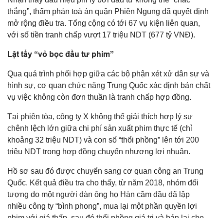
thắng”, thẩm phán toà án quận Phiên Ngung đã quyết định
mở rộng điều tra. Tổng cộng có tới 67 vụ kiện liên quan,
với số tiền tranh chấp vượt 17 triệu NDT (677 tỷ VNĐ).
Lật tẩy “vỏ bọc đầu tư phim”
Qua quá trình phối hợp giữa các bộ phận xét xử dân sự và
hình sự, cơ quan chức năng Trung Quốc xác định bản chất
vụ việc không còn đơn thuần là tranh chấp hợp đồng.
Tại phiên tòa, công ty X không thể giải thích hợp lý sự
chênh lệch lớn giữa chi phí sản xuất phim thực tế (chỉ
khoảng 32 triệu NDT) và con số “thổi phồng” lên tới 200
triệu NDT trong hợp đồng chuyển nhượng lợi nhuận.
Hồ sơ sau đó được chuyển sang cơ quan công an Trung
Quốc. Kết quả điều tra cho thấy, từ năm 2018, nhóm đối
tượng do một người đàn ông họ Hàn cầm đầu đã lập
nhiều công ty “bình phong”, mua lại một phần quyền lợi
phim với giá thấp, sau đó thổi phồng giá trị và bán lại cho