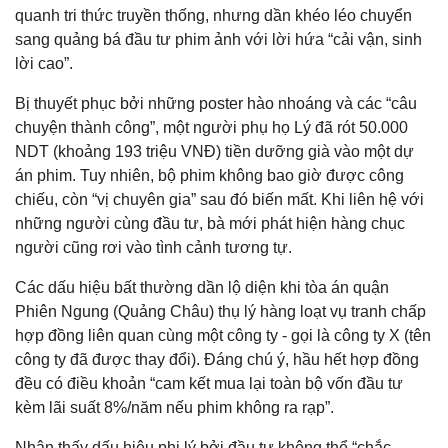
quanh tri thức truyền thống, nhưng dần khéo léo chuyển
sang quảng bá đầu tư phim ảnh với lời hứa “cải vận, sinh
lời cao”.
Bị thuyết phục bởi những poster hào nhoáng và các “câu
chuyện thành công”, một người phụ họ Lý đã rót 50.000
NDT (khoảng 193 triệu VNĐ) tiền dưỡng già vào một dự
án phim. Tuy nhiên, bộ phim không bao giờ được công
chiếu, còn “vị chuyên gia” sau đó biến mất. Khi liên hệ với
những người cùng đầu tư, bà mới phát hiện hàng chục
người cũng rơi vào tình cảnh tương tự.
Các dấu hiệu bất thường dần lộ diện khi tòa án quận
Phiên Ngung (Quảng Châu) thụ lý hàng loạt vụ tranh chấp
hợp đồng liên quan cùng một công ty - gọi là công ty X (tên
công ty đã được thay đổi). Đáng chú ý, hầu hết hợp đồng
đều có điều khoản “cam kết mua lại toàn bộ vốn đầu tư
kèm lãi suất 8%/năm nếu phim không ra rạp”.
Nhận thấy dấu hiệu phi lý bởi đầu tư không thể “chắc