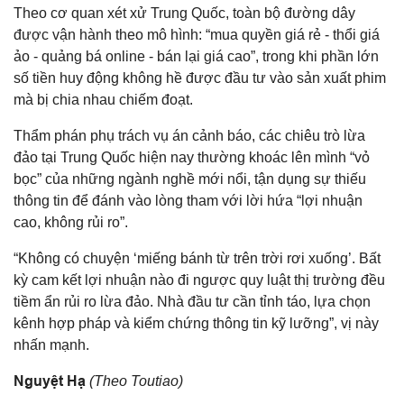
Theo cơ quan xét xử Trung Quốc, toàn bộ đường dây
được vận hành theo mô hình: “mua quyền giá rẻ - thổi giá
ảo - quảng bá online - bán lại giá cao”, trong khi phần lớn
số tiền huy động không hề được đầu tư vào sản xuất phim
mà bị chia nhau chiếm đoạt.
Thẩm phán phụ trách vụ án cảnh báo, các chiêu trò lừa
đảo tại Trung Quốc hiện nay thường khoác lên mình “vỏ
bọc” của những ngành nghề mới nổi, tận dụng sự thiếu
thông tin để đánh vào lòng tham với lời hứa “lợi nhuận
cao, không rủi ro”.
“Không có chuyện ‘miếng bánh từ trên trời rơi xuống’. Bất
kỳ cam kết lợi nhuận nào đi ngược quy luật thị trường đều
tiềm ẩn rủi ro lừa đảo. Nhà đầu tư cần tỉnh táo, lựa chọn
kênh hợp pháp và kiểm chứng thông tin kỹ lưỡng”, vị này
nhấn mạnh.
Nguyệt Hạ
(Theo Toutiao)