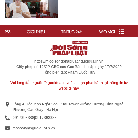
RSS
GIỚI THIỆU
TIN TỨC 24H
BÁO MỚI
https://m.doisongphapluat.nguoiduatin.vn
Giấy phép số 12/GP-CBC của Cục Báo chí cấp ngày 17/7/2020
Tổng biên tập: Phạm Quốc Huy
Vui lòng dẫn nguồn "nguoiduatin.vn" khi bạn phát hành lại thông tin từ
website này.
Tầng 4, Tòa tháp Ngôi Sao - Star Tower, đường Dương Đình Nghệ -
Phường Cầu Giấy - Hà Nội
0917393388
|
0917393388
toasoan@nguoiduatin.vn