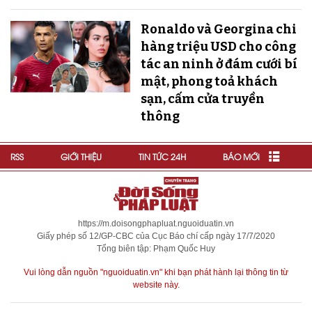
Ronaldo và Georgina chi
hàng triệu USD cho công
tác an ninh ở đám cưới bí
mật, phong toả khách
sạn, cấm cửa truyền
thông
RSS
GIỚI THIỆU
TIN TỨC 24H
BÁO MỚI
https://m.doisongphapluat.nguoiduatin.vn
Giấy phép số 12/GP-CBC của Cục Báo chí cấp ngày 17/7/2020
Tổng biên tập: Phạm Quốc Huy
Vui lòng dẫn nguồn "nguoiduatin.vn" khi bạn phát hành lại thông tin từ
website này.