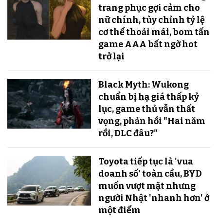
trang phục gợi cảm cho
nữ chính, tùy chỉnh tỷ lệ
cơ thể thoải mái, bom tấn
game AAA bất ngờ hot
trở lại
Black Myth: Wukong
chuẩn bị hạ giá thấp kỷ
lục, game thủ vẫn thất
vọng, phản hồi "Hai năm
rồi, DLC đâu?"
Toyota tiếp tục là 'vua
doanh số' toàn cầu, BYD
muốn vượt mặt nhưng
người Nhật 'nhanh hơn' ở
một điểm