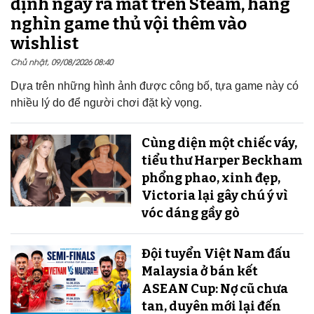
định ngày ra mắt trên Steam, hàng
nghìn game thủ vội thêm vào
wishlist
Chủ nhật, 09/08/2026 08:40
Dựa trên những hình ảnh được công bố, tựa game này có
nhiều lý do để người chơi đặt kỳ vọng.
Cùng diện một chiếc váy,
tiểu thư Harper Beckham
phổng phao, xinh đẹp,
Victoria lại gây chú ý vì
vóc dáng gầy gò
Đội tuyển Việt Nam đấu
Malaysia ở bán kết
ASEAN Cup: Nợ cũ chưa
tan, duyên mới lại đến