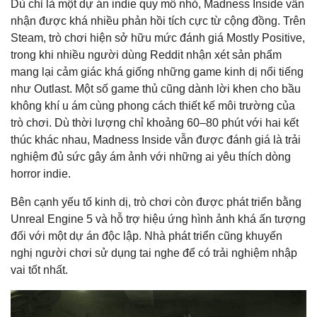
Dù chỉ là một dự án indie quy mô nhỏ, Madness Inside vẫn
nhận được khá nhiều phản hồi tích cực từ cộng đồng. Trên
Steam, trò chơi hiện sở hữu mức đánh giá Mostly Positive,
trong khi nhiều người dùng Reddit nhận xét sản phẩm
mang lại cảm giác khá giống những game kinh dị nổi tiếng
như Outlast. Một số game thủ cũng dành lời khen cho bầu
không khí u ám cùng phong cách thiết kế môi trường của
trò chơi. Dù thời lượng chỉ khoảng 60–80 phút với hai kết
thúc khác nhau, Madness Inside vẫn được đánh giá là trải
nghiệm đủ sức gây ám ảnh với những ai yêu thích dòng
horror indie.
Bên cạnh yếu tố kinh dị, trò chơi còn được phát triển bằng
Unreal Engine 5 và hỗ trợ hiệu ứng hình ảnh khá ấn tượng
đối với một dự án độc lập. Nhà phát triển cũng khuyến
nghị người chơi sử dụng tai nghe để có trải nghiệm nhập
vai tốt nhất.