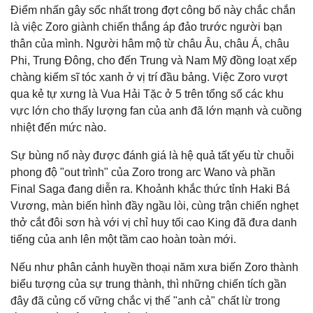
Điểm nhấn gây sốc nhất trong đợt công bố này chắc chắn
là việc Zoro giành chiến thắng áp đảo trước người bạn
thân của mình. Người hâm mộ từ châu Âu, châu Á, châu
Phi, Trung Đông, cho đến Trung và Nam Mỹ đồng loạt xếp
chàng kiếm sĩ tóc xanh ở vị trí đầu bảng. Việc Zoro vượt
qua kẻ tự xưng là Vua Hải Tặc ở 5 trên tổng số các khu
vực lớn cho thấy lượng fan của anh đã lớn mạnh và cuồng
nhiệt đến mức nào.
Sự bùng nổ này được đánh giá là hệ quả tất yếu từ chuỗi
phong độ "out trình" của Zoro trong arc Wano và phần
Final Saga đang diễn ra. Khoảnh khắc thức tỉnh Haki Bá
Vương, màn biến hình đầy ngầu lòi, cùng trận chiến nghẹt
thở cắt đôi sơn hà với vị chỉ huy tối cao King đã đưa danh
tiếng của anh lên một tầm cao hoàn toàn mới.
Nếu như phân cảnh huyền thoại năm xưa biến Zoro thành
biểu tượng của sự trung thành, thì những chiến tích gần
đây đã củng cố vững chắc vị thế "anh cả" chất lừ trong