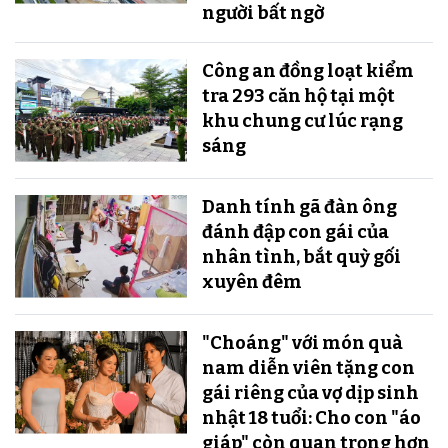
người bất ngờ
Công an đồng loạt kiểm
tra 293 căn hộ tại một
khu chung cư lúc rạng
sáng
Danh tính gã đàn ông
đánh đập con gái của
nhân tình, bắt quỳ gối
xuyên đêm
"Choáng" với món quà
nam diễn viên tặng con
gái riêng của vợ dịp sinh
nhật 18 tuổi: Cho con "áo
giáp" còn quan trọng hơn