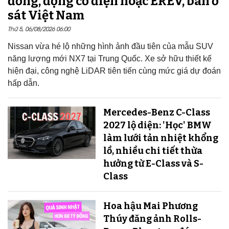
đồng, động cơ điện hoặc EREV, bán ở
sát Việt Nam
Thứ 5, 06/08/2026 06:00
Nissan vừa hé lộ những hình ảnh đầu tiên của mẫu SUV
năng lượng mới NX7 tại Trung Quốc. Xe sở hữu thiết kế
hiện đại, công nghệ LiDAR tiên tiến cùng mức giá dự đoán
hấp dẫn.
Mercedes-Benz C-Class
2027 lộ diện: 'Học' BMW
làm lưới tản nhiệt khổng
lồ, nhiều chi tiết thừa
hưởng từ E-Class và S-
Class
Hoa hậu Mai Phương
Thúy đăng ảnh Rolls-