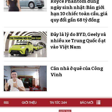
Royce Phantom đúng
ngày sinh nhật: Bản giới
hạn 10 chiếc toàn cầu, giá
quy đổi gần 68 tỷ đồng
Đây là lý do BYD, Geely và
nhiều xe Trung Quốc ồ ạt
vào Việt Nam
Căn nhà ở quê của Công
Vinh
RSS
GIỚI THIỆU
TIN TỨC 24H
BÁO MỚI