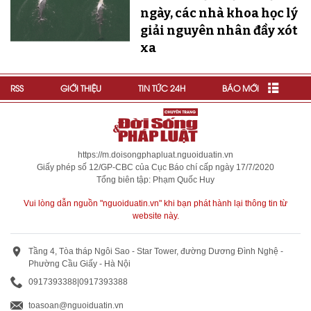
ngày, các nhà khoa học lý
giải nguyên nhân đầy xót
xa
RSS
GIỚI THIỆU
TIN TỨC 24H
BÁO MỚI
https://m.doisongphapluat.nguoiduatin.vn
Giấy phép số 12/GP-CBC của Cục Báo chí cấp ngày 17/7/2020
Tổng biên tập: Phạm Quốc Huy
Vui lòng dẫn nguồn "nguoiduatin.vn" khi bạn phát hành lại thông tin từ
website này.
Tầng 4, Tòa tháp Ngôi Sao - Star Tower, đường Dương Đình Nghệ -
Phường Cầu Giấy - Hà Nội
0917393388
|
0917393388
toasoan@nguoiduatin.vn