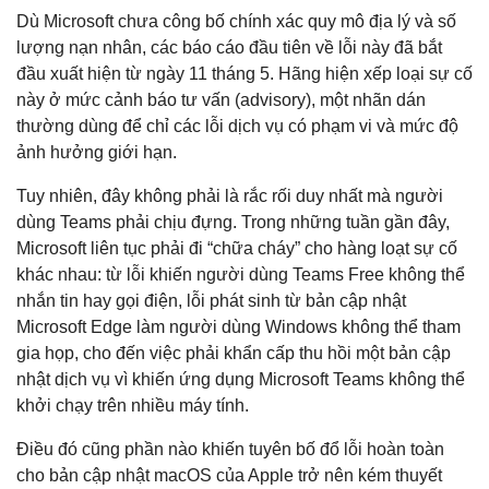
Dù Microsoft chưa công bố chính xác quy mô địa lý và số
lượng nạn nhân, các báo cáo đầu tiên về lỗi này đã bắt
đầu xuất hiện từ ngày 11 tháng 5. Hãng hiện xếp loại sự cố
này ở mức cảnh báo tư vấn (advisory), một nhãn dán
thường dùng để chỉ các lỗi dịch vụ có phạm vi và mức độ
ảnh hưởng giới hạn.
Tuy nhiên, đây không phải là rắc rối duy nhất mà người
dùng Teams phải chịu đựng. Trong những tuần gần đây,
Microsoft liên tục phải đi “chữa cháy” cho hàng loạt sự cố
khác nhau: từ lỗi khiến người dùng Teams Free không thể
nhắn tin hay gọi điện, lỗi phát sinh từ bản cập nhật
Microsoft Edge làm người dùng Windows không thể tham
gia họp, cho đến việc phải khẩn cấp thu hồi một bản cập
nhật dịch vụ vì khiến ứng dụng Microsoft Teams không thể
khởi chạy trên nhiều máy tính.
Điều đó cũng phần nào khiến tuyên bố đổ lỗi hoàn toàn
cho bản cập nhật macOS của Apple trở nên kém thuyết