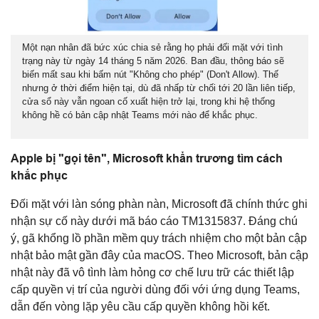
Một nạn nhân đã bức xúc chia sẻ rằng họ phải đối mặt với tình
trạng này từ ngày 14 tháng 5 năm 2026. Ban đầu, thông báo sẽ
biến mất sau khi bấm nút "Không cho phép" (Don't Allow). Thế
nhưng ở thời điểm hiện tại, dù đã nhấp từ chối tới 20 lần liên tiếp,
cửa sổ này vẫn ngoan cố xuất hiện trở lại, trong khi hệ thống
không hề có bản cập nhật Teams mới nào để khắc phục.
Apple bị "gọi tên", Microsoft khẩn trương tìm cách
khắc phục
Đối mặt với làn sóng phàn nàn, Microsoft đã chính thức ghi
nhận sự cố này dưới mã báo cáo TM1315837. Đáng chú
ý, gã khổng lồ phần mềm quy trách nhiệm cho một bản cập
nhật bảo mật gần đây của macOS. Theo Microsoft, bản cập
nhật này đã vô tình làm hỏng cơ chế lưu trữ các thiết lập
cấp quyền vị trí của người dùng đối với ứng dụng Teams,
dẫn đến vòng lặp yêu cầu cấp quyền không hồi kết.