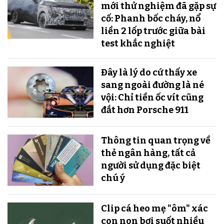
mới thử nghiệm đã gặp sự
cố: Phanh bốc cháy, nổ
liền 2 lốp trước giữa bài
test khắc nghiệt
Đây là lý do cứ thấy xe
sang ngoài đường là né
vội: Chỉ tiền ốc vít cũng
đắt hơn Porsche 911
Thông tin quan trọng về
thẻ ngân hàng, tất cả
người sử dụng đặc biệt
chú ý
Clip cá heo mẹ "ôm" xác
con non bơi suốt nhiều