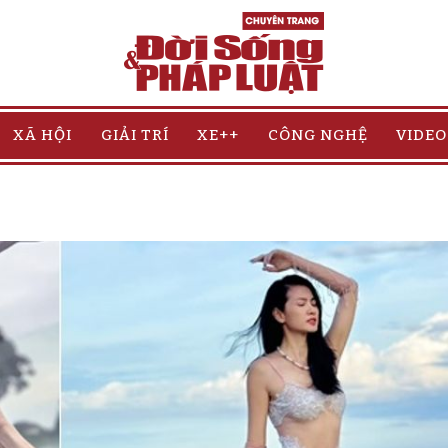
XÃ HỘI
GIẢI TRÍ
XE++
CÔNG NGHỆ
VIDEO