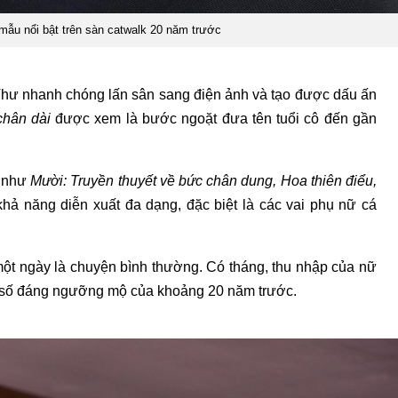
mẫu nổi bật trên sàn catwalk 20 năm trước
Thư nhanh chóng lấn sân sang điện ảnh và tạo được dấu ấn
chân dài
được xem là bước ngoặt đưa tên tuổi cô đến gần
m như
Mười: Truyền thuyết về bức chân dung, Hoa thiên điểu,
hả năng diễn xuất đa dạng, đặc biệt là các vai phụ nữ cá
ột ngày là chuyện bình thường. Có tháng, thu nhập của nữ
on số đáng ngưỡng mộ của khoảng 20 năm trước.