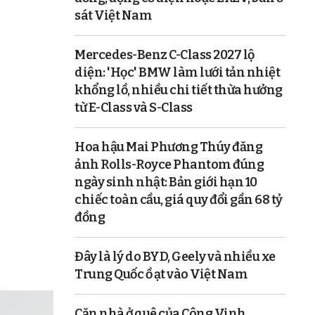
sát Việt Nam
Mercedes-Benz C-Class 2027 lộ
diện: 'Học' BMW làm lưới tản nhiệt
khổng lồ, nhiều chi tiết thừa hưởng
từ E-Class và S-Class
Hoa hậu Mai Phương Thúy đăng
ảnh Rolls-Royce Phantom đúng
ngày sinh nhật: Bản giới hạn 10
chiếc toàn cầu, giá quy đổi gần 68 tỷ
đồng
Đây là lý do BYD, Geely và nhiều xe
Trung Quốc ồ ạt vào Việt Nam
Căn nhà ở quê của Công Vinh