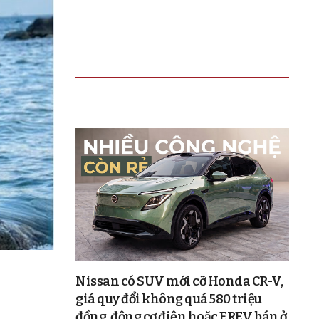
TIN ĐỌC NHIỀU
Nissan có SUV mới cỡ Honda CR-V,
giá quy đổi không quá 580 triệu
đồng, động cơ điện hoặc EREV, bán ở