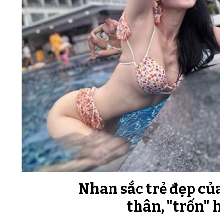
Nhan sắc trẻ đẹp của
thân, "trốn" h