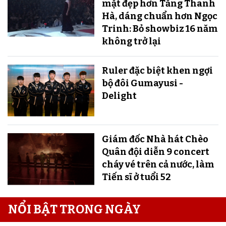
mặt đẹp hơn Tăng Thanh
Hà, dáng chuẩn hơn Ngọc
Trinh: Bỏ showbiz 16 năm
không trở lại
Ruler đặc biệt khen ngợi
bộ đôi Gumayusi -
Delight
Giám đốc Nhà hát Chèo
Quân đội diễn 9 concert
cháy vé trên cả nước, làm
Tiến sĩ ở tuổi 52
NỔI BẬT TRONG NGÀY