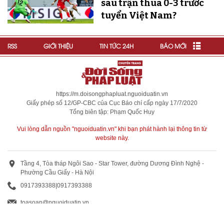
sau trận thua 0-3 trước
tuyển Việt Nam?
RSS
GIỚI THIỆU
TIN TỨC 24H
BÁO MỚI
https://m.doisongphapluat.nguoiduatin.vn
Giấy phép số 12/GP-CBC của Cục Báo chí cấp ngày 17/7/2020
Tổng biên tập: Phạm Quốc Huy
Vui lòng dẫn nguồn "nguoiduatin.vn" khi bạn phát hành lại thông tin từ
website này.
Tầng 4, Tòa tháp Ngôi Sao - Star Tower, đường Dương Đình Nghệ -
Phường Cầu Giấy - Hà Nội
0917393388
|
0917393388
toasoan@nguoiduatin.vn