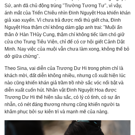
Sứ, anh đã chủ động trúng "Trường Tương Tư", vì vậy,
ánh mắt của Triển Chiêu nhìn Đinh Nguyệt Hoa khiến khán
giả xao xuyến. Vì chưa trả được mối thù giết cha, Đinh
Nguyệt Hoa thậm chí không dám gặp anh trai: "Muội ẩn
thân ở Hàn THủy Cung, thậm chí không tiếc làm chó giữ
cửa cho Trung Tiêu Viện, chỉ để có cơ hội giết Cảnh Dật
Minh. Nay việc của muội vẫn chưa làm xong, không thể bỏ
dở giữa chừng".
Theo Sina, vai diễn của Trương Dư Hi trong phim chỉ là
khách mời, đất diễn không nhiều, nhưng cô xuất hiện lúc
nào cũng khiến khán giả trầm trồ nhờ sắc vóc nổi bật và
diễn xuất cuốn hút. Nhân vật Đinh Nguyệt Hoa được
Trương Dư Hi thể hiện sâu sắc, có lý có tình, có sự ẩn
nhẫn, có nét đáng thương nhưng cũng khiến người ta
khâm phục bởi sự kiên trì và mạnh mẽ của nàng.