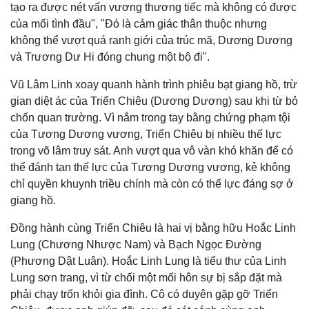
tạo ra được nét vấn vương thương tiếc mà không có được
của mối tình đầu", "Đó là cảm giác thân thuộc nhưng
không thể vượt quá ranh giới của trúc mã, Dương Dương
và Trương Dư Hi đóng chung một bộ đi".
Vũ Lâm Linh xoay quanh hành trình phiêu bạt giang hồ, trừ
gian diệt ác của Triển Chiêu (Dương Dương) sau khi từ bỏ
chốn quan trường. Vì nắm trong tay bằng chứng phạm tội
của Tương Dương vương, Triển Chiêu bị nhiều thế lực
trong võ lâm truy sát. Anh vượt qua vô vàn khó khăn để có
thể đánh tan thế lực của Tương Dương vương, kẻ không
chỉ quyền khuynh triều chính mà còn có thế lực đáng sợ ở
giang hồ.
Đồng hành cùng Triển Chiêu là hai vị bằng hữu Hoắc Linh
Lung (Chương Nhược Nam) và Bạch Ngọc Đường
(Phương Dật Luân). Hoắc Linh Lung là tiểu thư của Linh
Lung sơn trang, vì từ chối một mối hôn sự bị sắp đặt mà
phải chạy trốn khỏi gia đình. Cô có duyên gặp gỡ Triển