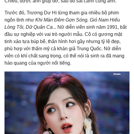
Chiêu, được anh giúp đỡ, sau đó sát cánh cùng anh.
Trước đó, Trương Dư Hi từng tham gia nhiều bộ phim
ngôn tình như
Khi Màn Đêm Gợn Sóng, Gió Nam Hiểu
Lòng Tôi, Dữ Quân Ca
... Nữ diễn viên sinh năm 1991, bắt
đầu sự nghiệp với vai trò người mẫu. Cô có gương mặt
tinh xảo tựa búp bê, thân hình hơi gầy nhưng tỷ lệ đẹp,
phù hợp với thẩm mỹ cả khán giả Trung Quốc. Nữ diễn
viên có khí chất sang trọng, có thể nói là sinh ra đã mang
hào quang của người nổi tiếng.