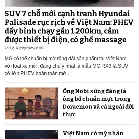
SUV 7 chỗ mới cạnh tranh Hyundai
Palisade rục rịch về Việt Nam: PHEV
đầy bình chạy gần 1.200km, cắm
được thiết bị điện, có ghế massage
Thứ 2, 10/08/2026 05:55
MG có thể chuẩn bị mở rộng dải sản phẩm tại Việt Nam
với loạt xe mới, đáng chú ý nhất là mẫu MG RX9 là SUV
cỡ lớn PHEV hoàn toàn mới.
Ông Nobi xứng đáng là
ông bố chuẩn mực trong
Doraemon và cả ngoài đời
thực
Việt Nam có mỹ nhân